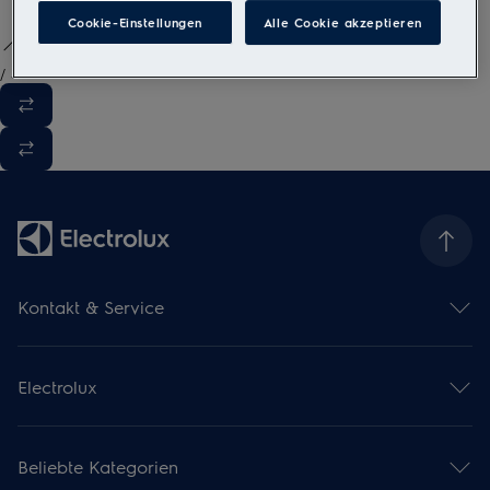
Cookie-Einstellungen
Alle Cookie akzeptieren
/
3
Kontakt & Service
Kontaktübersicht
Serviceübersicht
Electrolux
Reparaturservice
Garantieverlängerung
Gebrauchsanweisungen
Installationsservice
Kataloge & Broschüren
Pflegeservice
Beliebte Kategorien
Über uns
Mieterwechselservice