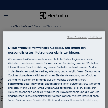
Kühlschränke
Einbau-Kühlschrank
Ohne Zustimmung fortfahren
Einbau-Kühlschrank
Diese Website verwendet Cookies, um Ihnen ein
Die Electrolux Einbau-Kühlschränke passen sich flexibel an Ihre
personalisiertes Nutzungserlebnis zu bieten.
Küchengrösse, Einkaufsgewohnheiten und Kochpräferenzen an.
Wir verwenden Cookies und andere ähnliche Technologien, um unsere
Sie bieten ausreichend Platz für Vorrat und ermöglichen eine
Website zu verbessern sowie für Werbe- und Marketingzwecke. Wir teilen
übersichtliche Lagerung. In kleinen Küchen sparen Sie Platz mit
Informationen über Ihre Nutzung unserer Website auch mit unseren Partnern
einem Modell, das unter die Theke passt.
in den Bereichen soziale Medien, Werbung und Analytik. Wenn Sie auf «Alle
Cookies akzeptieren» klicken, stimmen Sie der Verwendung von Cookies
zu, und wir können
Ihr Erlebnis
auf der Website personalisieren,
0
Sonderangebote individuell anpassen
und Ihnen personalisierte Werbung
undefined
anbieten. Wenn Sie auf «Ohne Zustimmung fortfahren» klicken, blockieren
Sie nicht essenzielle Cookies, wodurch Ihr Browsererlebnis und die von uns
angebotenen Dienste beeinträchtigt werden können. Weitere Informationen
finden Sie in unserer
Cookie-Richtlinie
und unserer
Datenschutzerklärung
.