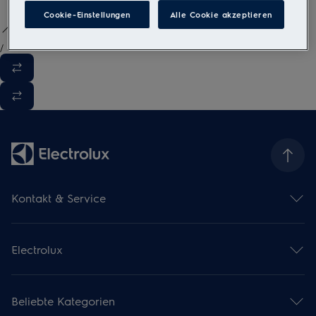
Cookie-Einstellungen
Alle Cookie akzeptieren
/
3
Kontakt & Service
Kontaktübersicht
Serviceübersicht
Electrolux
Reparaturservice
Garantieverlängerung
Gebrauchsanweisungen
Installationsservice
Kataloge & Broschüren
Pflegeservice
Beliebte Kategorien
Über uns
Mieterwechselservice