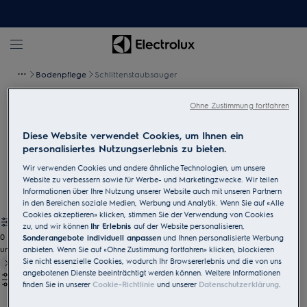
Bodenpflege
Schlittenstaubsauger
Ohne Zustimmung fortfahren
Schlittenstaubsauger
Diese Website verwendet Cookies, um Ihnen ein
Ob täglicher Schmutz oder grössere Verschmutzungen – die
personalisiertes Nutzungserlebnis zu bieten.
Staubsauger mit Beutel von Electrolux sorgen dank starker
Wir verwenden Cookies und andere ähnliche Technologien, um unsere
Saugleistung für eine gründliche Reinigung.
Website zu verbessern sowie für Werbe- und Marketingzwecke. Wir teilen
Informationen über Ihre Nutzung unserer Website auch mit unseren Partnern
in den Bereichen soziale Medien, Werbung und Analytik. Wenn Sie auf «Alle
Cookies akzeptieren» klicken, stimmen Sie der Verwendung von Cookies
zu, und wir können
Ihr Erlebnis
auf der Website personalisieren,
0
Sonderangebote individuell anpassen
und Ihnen personalisierte Werbung
undefined
anbieten. Wenn Sie auf «Ohne Zustimmung fortfahren» klicken, blockieren
Sie nicht essenzielle Cookies, wodurch Ihr Browsererlebnis und die von uns
angebotenen Dienste beeinträchtigt werden können. Weitere Informationen
finden Sie in unserer
Cookie-Richtlinie
und unserer
Datenschutzerklärung
.