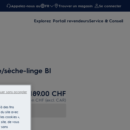
Appelez-nous au
FR
Trouver un magasin
Se connecter
Explorez
Portail revendeurs
Service & Conseil
e/sèche-linge BI
189.00 CHF
nuer sans accepter
PVR incl. IVA en CHF (excl. CAR)
à des fins
 du site avec
les cookies »,
e site, de vous
r sans