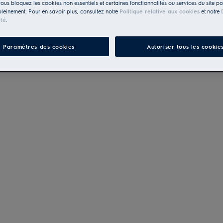
vous bloquez les cookies non essentiels et certaines fonctionnalités ou services du site p
pleinement. Pour en savoir plus, consultez notre
Politique relative aux cookies
et notre
ité
.
Paramètres des cookies
Autoriser tous les cookie