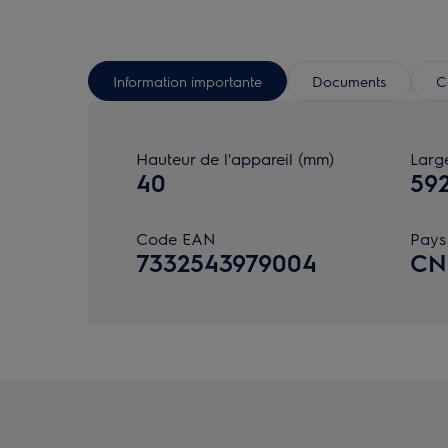
Information importante
Documents
C
Hauteur de l'appareil (mm)
Large
40
59
Code EAN
Pays 
7332543979004
CN