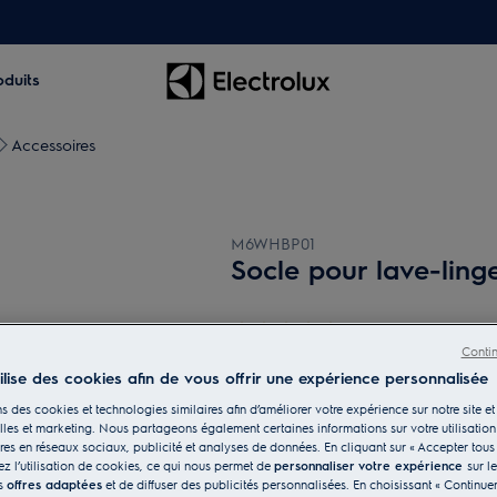
oduits
Accessoires
M6WHBP01
Socle pour lave-ling
0 (0)
Conti
tilise des cookies afin de vous offrir une expérience personnalisée
s des cookies et technologies similaires afin d’améliorer votre expérience sur notre site et 
les et marketing. Nous partageons également certaines informations sur votre utilisation
res en réseaux sociaux, publicité et analyses de données. En cliquant sur « Accepter tous 
z l’utilisation de cookies, ce qui nous permet de
personnaliser votre expérience
sur l
es
offres adaptées
et de diffuser des publicités personnalisées. En choisissant « Continue