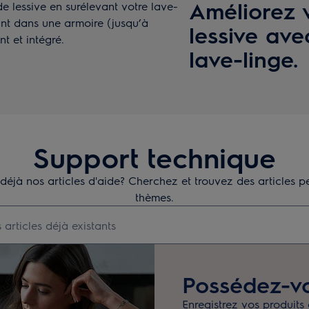
Améliorez 
e lessive en surélevant votre lave-
lant dans une armoire (jusqu’à
lessive ave
t et intégré.
lave-linge.
Support technique
éjà nos articles d'aide? Cherchez et trouvez des articles per
thèmes.
er des articles de conseils
Possédez-vo
Enregistrez vos produits 