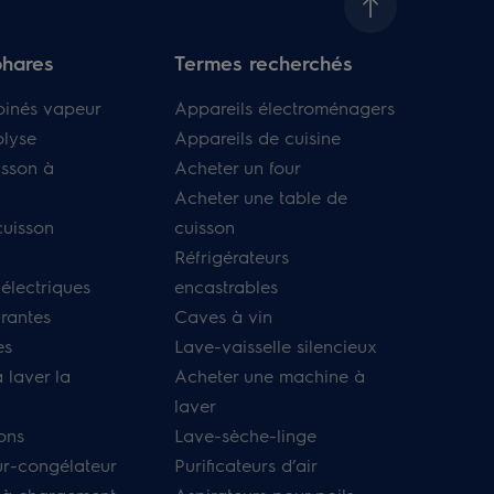
phares
Termes recherchés
binés vapeur
Appareils électroménagers
olyse
Appareils de cuisine
isson à
Acheter un four
Acheter une table de
cuisson
cuisson
Réfrigérateurs
 électriques
encastrables
irantes
Caves à vin
es
Lave-vaisselle silencieux
 laver la
Acheter une machine à
laver
ons
Lave-sèche-linge
ur-congélateur
Purificateurs d’air