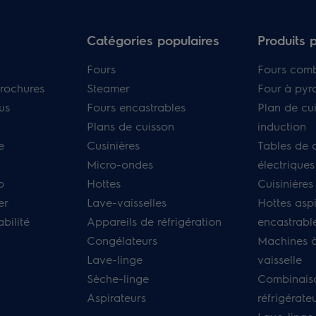
Catégories populaires
Produits 
Fours
Fours com
rochures
Steamer
Four à pyr
us
Fours encastrables
Plan de cu
Plans de cuisson
induction
e
Cusinières
Tables de 
Micro-ondes
électriques
p
Hottes
Cuisinières
er
Lave-vaisselles
Hottes asp
bilité
Appareils de réfrigération
encastrabl
Congélateurs
Machines à
Lave-linge
vaisselle
Sèche-linge
Combinais
Aspirateurs
réfrigérate