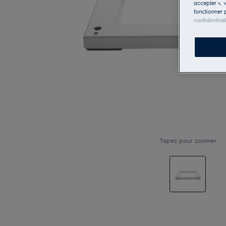
accepter », 
fonctionner 
confidential
Tapez pour zoomer