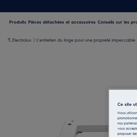
Produits
Pièces détachées et accessoires
Conseils sur les pr
Electrolux
L'entretien du linge pour une propreté impeccable
Ce site u
Nous utilison
promotionnel
nos partenai
vous accepte
proposer d