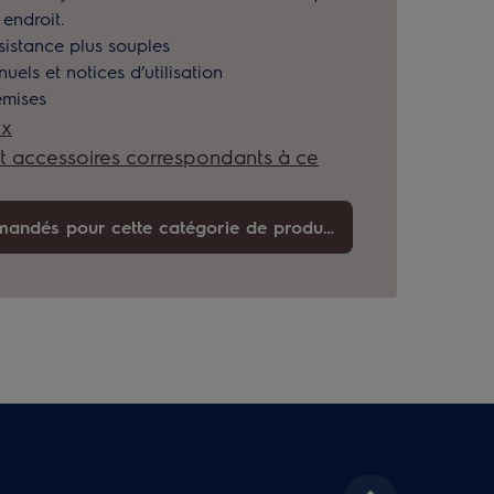
endroit.
sistance plus souples
els et notices d’utilisation
emises
ux
t accessoires correspondants à ce
Articles d'aide recommandés pour cette catégorie de produits