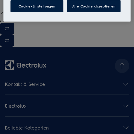
Cookie-Einstellungen
Alle Cookie akzeptieren
/
3
Kontakt & Service
Kontaktübersicht
Serviceübersicht
Electrolux
Reparaturservice
Garantieverlängerung
Gebrauchsanweisungen
Installationsservice
Kataloge & Broschüren
Pflegeservice
Beliebte Kategorien
Über uns
Mieterwechselservice