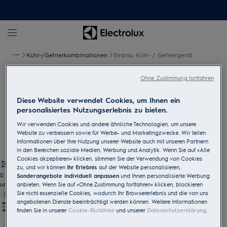
Kühl-/Gefrierkombinationen
Einbau Kühl- / Gefriergerät
Ohne Zustimmung fortfahren
Einbau Kühl-/Gefrierkombination
Diese Website verwendet Cookies, um Ihnen ein
Wir haben die Kombination, die sowohl zu Ihrem Alltag als auch
personalisiertes Nutzungserlebnis zu bieten.
zu Ihrer Küche passt – finden Sie den integrierbaren
Wir verwenden Cookies und andere ähnliche Technologien, um unsere
Kühl-/Gefrierschrank, der optimal mit Ihrer Küche harmoniert.
Website zu verbessern sowie für Werbe- und Marketingzwecke. Wir teilen
Informationen über Ihre Nutzung unserer Website auch mit unseren Partnern
in den Bereichen soziale Medien, Werbung und Analytik. Wenn Sie auf «Alle
Cookies akzeptieren» klicken, stimmen Sie der Verwendung von Cookies
zu, und wir können
Ihr Erlebnis
auf der Website personalisieren,
0
Sonderangebote individuell anpassen
und Ihnen personalisierte Werbung
undefined
anbieten. Wenn Sie auf «Ohne Zustimmung fortfahren» klicken, blockieren
Sie nicht essenzielle Cookies, wodurch Ihr Browsererlebnis und die von uns
angebotenen Dienste beeinträchtigt werden können. Weitere Informationen
finden Sie in unserer
Cookie-Richtlinie
und unserer
Datenschutzerklärung
.