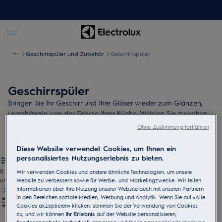
Geschirrspüler und Zubehör
Geschirrspüler
Geschirrspüler
Bringen Sie Ihr Geschirr und Ihre Gläser wieder zum Glänzen,
unabhängig von der Grösse Ihrer Küche. Wählen Sie zwischen
traditionellen Grössen und platzsparenden, schmalen
Ohne Zustimmung fortfahren
Geschirrspülern.
Diese Website verwendet Cookies, um Ihnen ein
personalisiertes Nutzungserlebnis zu bieten.
0
Wir verwenden Cookies und andere ähnliche Technologien, um unsere
undefined
Website zu verbessern sowie für Werbe- und Marketingzwecke. Wir teilen
Informationen über Ihre Nutzung unserer Website auch mit unseren Partnern
in den Bereichen soziale Medien, Werbung und Analytik. Wenn Sie auf «Alle
Cookies akzeptieren» klicken, stimmen Sie der Verwendung von Cookies
zu, und wir können
Ihr Erlebnis
auf der Website personalisieren,