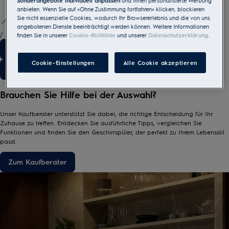
Sonderangebote individuell anpassen
und Ihnen personalisierte Werbung
anbieten. Wenn Sie auf «Ohne Zustimmung fortfahren» klicken, blockieren
Sie nicht essenzielle Cookies, wodurch Ihr Browsererlebnis und die von uns
angebotenen Dienste beeinträchtigt werden können. Weitere Informationen
/
3
finden Sie in unserer
Cookie-Richtlinie
und unserer
Datenschutzerklärung
.
Cookie-Einstellungen
Alle Cookie akzeptieren
Brauchen Sie Hilfe bei der Auswahl?
Unser Kaufberater unterstützt Sie dabei, die richtige Entscheidung für Ihr
Zuhause zu treffen. Entdecken Sie ausführliche Tipps, vergleichen Sie
Funktionen und finden Sie den Geschirrspüler, der perfekt zu Ihrem Lebensstil
passt.
Zum Kaufberater