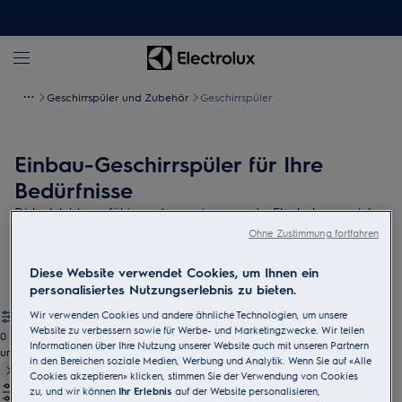
Geschirrspüler und Zubehör
Geschirrspüler
Einbau-Geschirrspüler für Ihre
Bedürfnisse
Diskret, leistungsfähig und energiesparend – Electrolux vereint
innovative Technik mit modernem Design und bietet gleichzeitig
Ohne Zustimmung fortfahren
den höchsten Benutzerkomfort durch eine leise Laufleistung.
Diese Website verwendet Cookies, um Ihnen ein
personalisiertes Nutzungserlebnis zu bieten.
Wir verwenden Cookies und andere ähnliche Technologien, um unsere
Website zu verbessern sowie für Werbe- und Marketingzwecke. Wir teilen
0
Informationen über Ihre Nutzung unserer Website auch mit unseren Partnern
undefined
in den Bereichen soziale Medien, Werbung und Analytik. Wenn Sie auf «Alle
Cookies akzeptieren» klicken, stimmen Sie der Verwendung von Cookies
zu, und wir können
Ihr Erlebnis
auf der Website personalisieren,