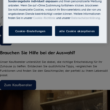
Sonderangebote individuell anpassen
und Ihnen personalisierte Werbung
anbieten. Wenn Sie auf «Ohne Zustimmung fortfahren» klicken, blockieren
Sie nicht essenzielle Cookies, wodurch Ihr Browsererlebnis und die von uns
angebotenen Dienste beeinträchtigt werden können. Weitere Informationen
finden Sie in unserer
Cookie-Richtlinie
und unserer
Datenschutzerklärung
.
/
3
Cookie-Einstellungen
Alle Cookie akzeptieren
Brauchen Sie Hilfe bei der Auswahl?
Unser Kaufberater unterstützt Sie dabei, die richtige Entscheidung für Ihr
Zuhause zu treffen. Entdecken Sie ausführliche Tipps, vergleichen Sie
Funktionen und finden Sie den Geschirrspüler, der perfekt zu Ihrem Lebensstil
passt.
Zum Kaufberater