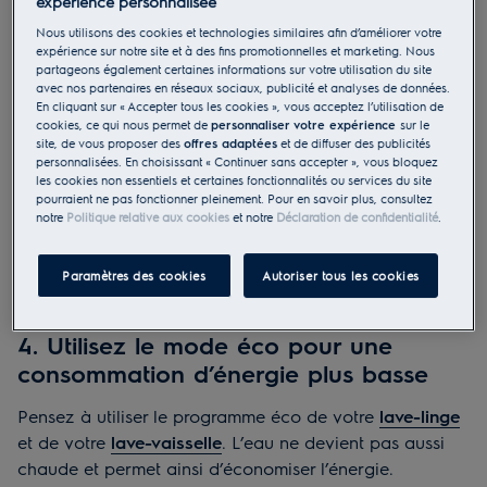
expérience personnalisée
votre appareil ménager
Nous utilisons des cookies et technologies similaires afin d’améliorer votre
expérience sur notre site et à des fins promotionnelles et marketing. Nous
Nous attendons toujours des performances élevées de
partageons également certaines informations sur votre utilisation du site
avec nos partenaires en réseaux sociaux, publicité et analyses de données.
nos appareils ménagers. Prenez le temps de lire le
En cliquant sur « Accepter tous les cookies », vous acceptez l’utilisation de
manuel d’utilisation de votre appareil pour découvrir
cookies, ce qui nous permet de
personnaliser votre expérience
sur le
ses fonctionnalités uniques et économiques afin d’en
site, de vous proposer des
offres adaptées
et de diffuser des publicités
personnalisées. En choisissant « Continuer sans accepter », vous bloquez
tirer les meilleurs résultats en permanence.
les cookies non essentiels et certaines fonctionnalités ou services du site
pourraient ne pas fonctionner pleinement. Pour en savoir plus, consultez
notre
Politique relative aux cookies
et notre
Déclaration de confidentialité
.
Par exemple, certains lave-linge offrent des cycles
vapeur plus courts pour des articles qui ne nécessitent
pas de lavage complet, réduisant ainsi
Paramètres des cookies
Autoriser tous les cookies
considérablement notre consommation d’eau.
4. Utilisez le mode éco pour une
consommation d’énergie plus basse
Pensez à utiliser le programme éco de votre
lave-linge
et de votre
lave-vaisselle
. L’eau ne devient pas aussi
chaude et permet ainsi d’économiser l’énergie.