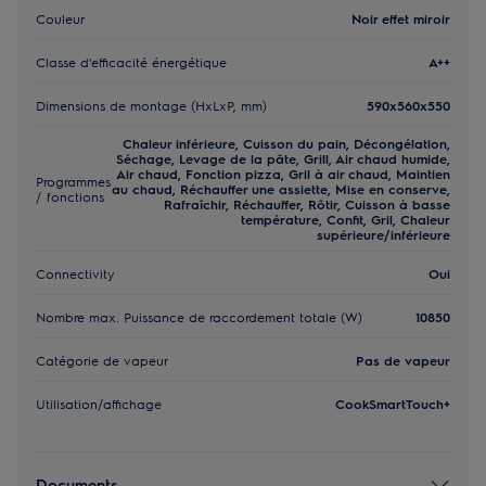
Couleur
Noir effet miroir
Classe d'efficacité énergétique
A++
Dimensions de montage (HxLxP, mm)
590x560x550
Chaleur inférieure, Cuisson du pain, Décongélation,
Séchage, Levage de la pâte, Grill, Air chaud humide,
Air chaud, Fonction pizza, Gril à air chaud, Maintien
Programmes
au chaud, Réchauffer une assiette, Mise en conserve,
/ fonctions
Rafraîchir, Réchauffer, Rôtir, Cuisson à basse
température, Confit, Gril, Chaleur
supérieure/inférieure
Connectivity
Oui
Nombre max. Puissance de raccordement totale (W)
10850
Catégorie de vapeur
Pas de vapeur
Utilisation/affichage
CookSmartTouch+
Documents