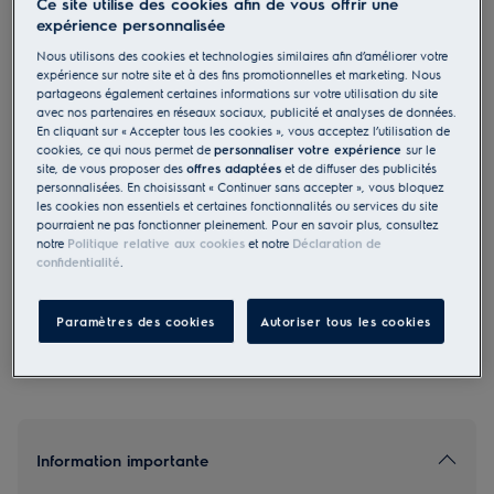
Ce site utilise des cookies afin de vous offrir une
EB6SL80SP
expérience personnalisée
Four encastrable EURO Pyrolyse
Nous utilisons des cookies et technologies similaires afin d’améliorer votre
Noir effet miroir
expérience sur notre site et à des fins promotionnelles et marketing. Nous
partageons également certaines informations sur votre utilisation du site
avec nos partenaires en réseaux sociaux, publicité et analyses de données.
En cliquant sur « Accepter tous les cookies », vous acceptez l’utilisation de
cookies, ce qui nous permet de
personnaliser votre expérience
sur le
site, de vous proposer des
offres adaptées
et de diffuser des publicités
personnalisées. En choisissant « Continuer sans accepter », vous bloquez
4.8 (8)
les cookies non essentiels et certaines fonctionnalités ou services du site
pourraient ne pas fonctionner pleinement. Pour en savoir plus, consultez
EU Fiche produit
notre
Politique relative aux cookies
et notre
Déclaration de
3 040.00 CHF
confidentialité
.
PVR incl. IVA en CHF (excl. CAR)
Paramètres des cookies
Autoriser tous les cookies
Information importante