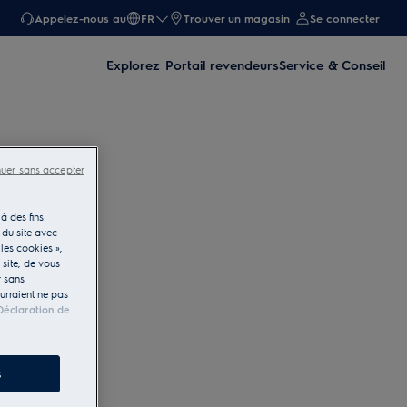
Appelez-nous au
FR
Trouver un magasin
Se connecter
Explorez
Portail revendeurs
Service & Conseil
nuer sans accepter
à des fins
 du site avec
les cookies »,
e site, de vous
r sans
ourraient ne pas
Déclaration de
s