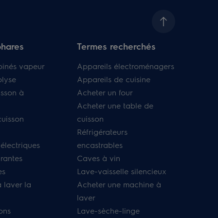
phares
Termes recherchés
binés vapeur
Appareils électroménagers
olyse
Appareils de cuisine
isson à
Acheter un four
Acheter une table de
cuisson
cuisson
Réfrigérateurs
 électriques
encastrables
irantes
Caves à vin
es
Lave-vaisselle silencieux
 laver la
Acheter une machine à
laver
ons
Lave-sèche-linge