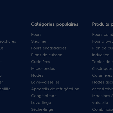
Catégories populaires
Produits 
Fours
Fours com
rochures
Steamer
Four à pyr
us
Fours encastrables
Plan de cu
Plans de cuisson
induction
e
Cusinières
Tables de 
Micro-ondes
électriques
p
Hottes
Cuisinières
er
Lave-vaisselles
Hottes asp
bilité
Appareils de réfrigération
encastrabl
Congélateurs
Machines à
Lave-linge
vaisselle
Sèche-linge
Combinais