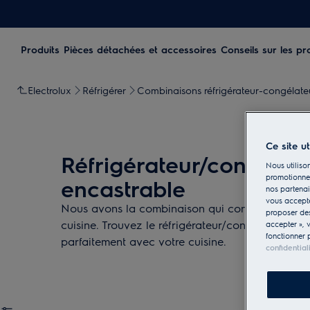
Produits
Pièces détachées et accessoires
Conseils sur les pr
Electrolux
Réfrigérer
Combinaisons réfrigérateur-congélate
Ce site u
Réfrigérateur/congélat
Nous utilison
promotionnel
encastrable
nos partenai
vous accepte
Nous avons la combinaison qui convient à votre
proposer d
cuisine. Trouvez le réfrigérateur/congélateur int
accepter », 
fonctionner 
parfaitement avec votre cuisine.
confidential