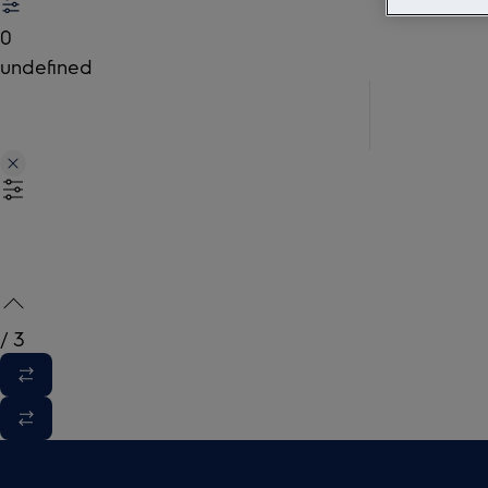
0
undefined
/
3