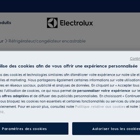
oduits
ur
Réfrigérateur/congélateur encastrable
Conti
tilise des cookies afin de vous offrir une expérience personnalisée
eur
s des cookies et technologies similaires afin d’améliorer votre expérience sur notre site et 
les et marketing. Nous partageons également certaines informations sur votre utilisation
res en réseaux sociaux, publicité et analyses de données. En cliquant sur « Accepter tous 
z l’utilisation de cookies, ce qui nous permet de
personnaliser votre expérience
sur l
 quotidien et à votre
es
offres adaptées
et de diffuser des publicités personnalisées. En choisissant « Continue
égrable qui s'harmonise
vous bloquez les cookies non essentiels et certaines fonctionnalités ou services du site p
pleinement. Pour en savoir plus, consultez notre
Politique relative aux cookies
et notre
ité
.
Paramètres des cookies
Autoriser tous les cookie