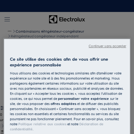
Combinaisons réfrigérateur-congélateur
Réfrigérateur/congélateur indépendant
Continuer sans accepter
Réfrigérateur-congélateur à pose
Ce site utilise des cookies afin de vous offrir une
libre
expérience personnalisée
Notre combinaison de réfrigérateur-congélateur à pose libre
Nous utilisons des cookies et technologies similaires afin d’améliorer votre
expérience sur notre site et à des fins promotionnelles et marketing. Nous
s'adaptera à merveille à votre cuisine et à vos plats. Nous
partageons également certaines informations sur votre utilisation du site
avons le modèle idéal pour votre style de vie et votre cuisine.
avec nos partenaires en réseaux sociaux, publicité et analyses de données.
En cliquant sur « Accepter tous les cookies », vous acceptez l’utilisation de
cookies, ce qui nous permet de
personnaliser votre expérience
sur le
site, de vous proposer des
offres adaptées
et de diffuser des publicités
personnalisées. En choisissant « Continuer sans accepter », vous bloquez
les cookies non essentiels et certaines fonctionnalités ou services du site
0
pourraient ne pas fonctionner pleinement. Pour en savoir plus, consultez
undefined
notre
Politique relative aux cookies
et notre
Déclaration de
confidentialité
.