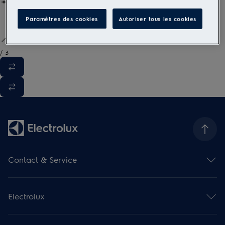
Paramètres des cookies
Autoriser tous les cookies
/
3
Contact & Service
Aperçu des contacts
Aperçu des services
Electrolux
Service de réparation
Prolongation de garantie
Modes d'emploi
Service d'installation