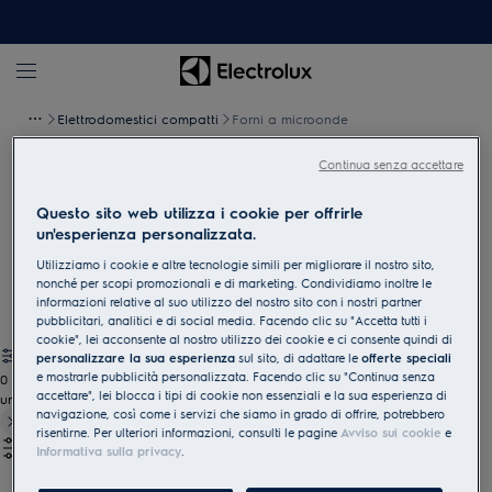
Elettrodomestici compatti
Forni a microonde
Continua senza accettare
Microonde
Questo sito web utilizza i cookie per offrirle
Crea ricette diverse utilizzando un microonde con la funzione
un'esperienza personalizzata.
grill. Oppure riscalda semplicemente i tuoi piatti. Molti dei nostri
Utilizziamo i cookie e altre tecnologie simili per migliorare il nostro sito,
forni da incasso sono dotati anche della funzione microonde.
nonché per scopi promozionali e di marketing. Condividiamo inoltre le
informazioni relative al suo utilizzo del nostro sito con i nostri partner
pubblicitari, analitici e di social media. Facendo clic su "Accetta tutti i
cookie", lei acconsente al nostro utilizzo dei cookie e ci consente quindi di
personalizzare la sua esperienza
sul sito, di adattare le
offerte speciali
e mostrarle pubblicità personalizzata. Facendo clic su "Continua senza
0
accettare", lei blocca i tipi di cookie non essenziali e la sua esperienza di
undefined
navigazione, così come i servizi che siamo in grado di offrire, potrebbero
risentirne. Per ulteriori informazioni, consulti le pagine
Avviso sui cookie
e
Informativa sulla privacy
.