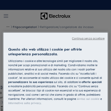
Frigocongelatori
Refrigeratore/congelatore da incasso
Continua senza accettare
Refrigeratore/congelatore da
Questo sito web utilizza i cookie per offrirle
incasso
un'esperienza personalizzata.
Abbiamo la combinazione che si adatta sia alla sua vita
Utilizziamo i cookie e altre tecnologie simili per migliorare il nostro sito,
quotidiana che alla sua cucina: trovi il frigorifero/congelatore
nonché per scopi promozionali e di marketing. Condividiamo inoltre le
integrabile che si armonizza perfettamente con la sua cucina.
informazioni relative al suo utilizzo del nostro sito con i nostri partner
pubblicitari, analitici e di social media. Facendo clic su "Accetta tutti i
cookie", lei acconsente al nostro utilizzo dei cookie e ci consente quindi di
personalizzare la sua esperienza
sul sito, di adattare le
offerte speciali
e mostrarle pubblicità personalizzata. Facendo clic su "Continua senza
accettare", lei blocca i tipi di cookie non essenziali e la sua esperienza di
0
navigazione, così come i servizi che siamo in grado di offrire, potrebbero
undefined
risentirne. Per ulteriori informazioni, consulti le pagine
Avviso sui cookie
e
Informativa sulla privacy
.