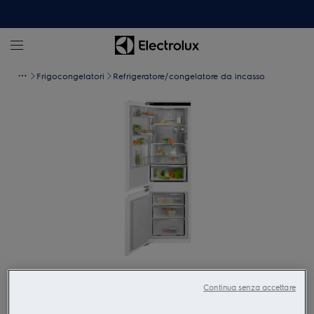
Frigocongelatori
Refrigeratore/congelatore da incasso
Tocca per zoomare
Continua senza accettare