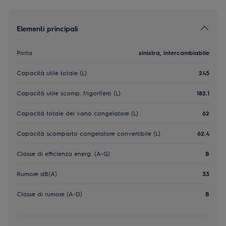
Elementi principali
Porta
sinistra, intercambiabile
Capacità utile totale (L)
245
Capacità utile scomp. frigorifero (L)
182.1
Capacità totale del vano congelatore (L)
62
Capacità scomparto congelatore convertibile (L)
62.4
Classe di efficienza energ. (A-G)
B
Rumore dB(A)
33
Classe di rumore (A-D)
B