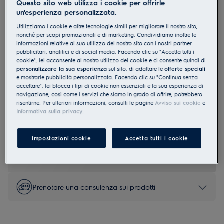
Questo sito web utilizza i cookie per offrirle
IK2581BNL
un'esperienza personalizzata.
Combinazione frigorifero /
Utilizziamo i cookie e altre tecnologie simili per migliorare il nostro sito,
congelatore installazione porta
nonché per scopi promozionali e di marketing. Condividiamo inoltre le
informazioni relative al suo utilizzo del nostro sito con i nostri partner
fissa NoFrost 176.9 cm B
pubblicitari, analitici e di social media. Facendo clic su "Accetta tutti i
cookie", lei acconsente al nostro utilizzo dei cookie e ci consente quindi di
personalizzare la sua esperienza
sul sito, di adattare le
offerte speciali
e mostrarle pubblicità personalizzata. Facendo clic su "Continua senza
accettare", lei blocca i tipi di cookie non essenziali e la sua esperienza di
navigazione, così come i servizi che siamo in grado di offrire, potrebbero
0 (0)
risentirne. Per ulteriori informazioni, consulti le pagine
Avviso sui cookie
e
Informativa sulla privacy
.
EU Product Fiche
CHF 2’975.00
Impostazioni cookie
Accetta tutti i cookie
PVR incl. IVA in CHF (escl. CRA)
Prenotare una consulenza sui prodotti