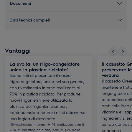
Documenti
Dati tecnici completi
Vantaggi
La svolta: un frigo-congelatore
Il cassetto G
unico in plastica riciclata*
preservare le
verdura
Siamo lieti di presentare il nostro
Il cassetto Gre
frigocongelatore, unico nel suo genere,
mantenere frutt
con rivestimento interno realizzato al
lungo grazie al
70% in plastica riciclata. Per produrre
automatica dell
nuovi frigoriferi viene utilizzata la
ambiente ideale
plastica dei frigoriferi dismessi,
vitamine e i sap
contribuendo a ridurre i rifiuti attraverso
ingredienti si s
una logica di circolarità.
tempo contrasta
*Rivestimento interno rHIPS realizzato con il
70% di plastica riciclata, pari al 13% della
condensa.