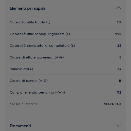
Elementi principali
Capacità utile totale (L)
317
Capacità utile scomp. frigorifero (L)
292
Capacità comparto 4* congelatore (L)
25
Classe di efficienza energ. (A-G)
E
Rumore dB(A)
34
Classe di rumore (A-D)
B
Cons. di energia per anno (kWh)
172
Classe climatica
SN-N-ST-T
Documenti