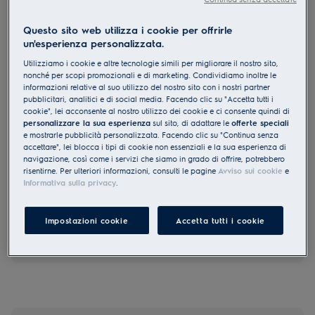
IK327SAL
Frigorifero installazione porta fissa
Questo sito web utilizza i cookie per offrirle
un'esperienza personalizzata.
177.7 cm E
Utilizziamo i cookie e altre tecnologie simili per migliorare il nostro sito,
nonché per scopi promozionali e di marketing. Condividiamo inoltre le
informazioni relative al suo utilizzo del nostro sito con i nostri partner
pubblicitari, analitici e di social media. Facendo clic su "Accetta tutti i
cookie", lei acconsente al nostro utilizzo dei cookie e ci consente quindi di
personalizzare la sua esperienza
sul sito, di adattare le
offerte speciali
0 (0)
e mostrarle pubblicità personalizzata. Facendo clic su "Continua senza
accettare", lei blocca i tipi di cookie non essenziali e la sua esperienza di
EU Product Fiche
navigazione, così come i servizi che siamo in grado di offrire, potrebbero
CHF 2’750.00
risentirne. Per ulteriori informazioni, consulti le pagine
Avviso sui cookie
e
Informativa sulla privacy
.
PVR incl. IVA in CHF (escl. CRA)
Impostazioni cookie
Accetta tutti i cookie
Prenotare una consulenza sui prodotti