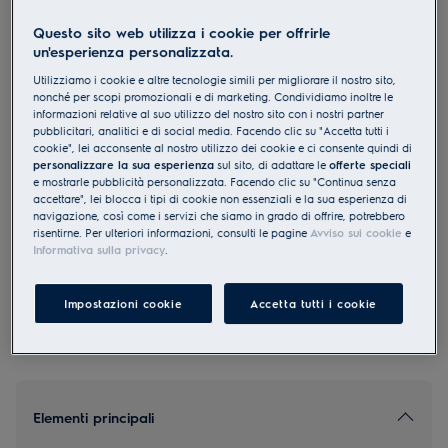
SC390ICN
Questo sito web utilizza i cookie per offrirle
Frigorifero libero 186 cm E
un'esperienza personalizzata.
Utilizziamo i cookie e altre tecnologie simili per migliorare il nostro sito,
nonché per scopi promozionali e di marketing. Condividiamo inoltre le
informazioni relative al suo utilizzo del nostro sito con i nostri partner
pubblicitari, analitici e di social media. Facendo clic su "Accetta tutti i
cookie", lei acconsente al nostro utilizzo dei cookie e ci consente quindi di
personalizzare la sua esperienza
sul sito, di adattare le
offerte speciali
0 (0)
e mostrarle pubblicità personalizzata. Facendo clic su "Continua senza
accettare", lei blocca i tipi di cookie non essenziali e la sua esperienza di
navigazione, così come i servizi che siamo in grado di offrire, potrebbero
EU Product Fiche
CHF 1’870.00
risentirne. Per ulteriori informazioni, consulti le pagine
Avviso sui cookie
e
Informativa sulla privacy
.
PVR incl. IVA in CHF (escl. CRA)
Impostazioni cookie
Accetta tutti i cookie
Elementi principali