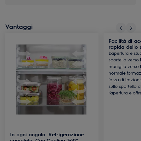
Vantaggi
Facilità di a
rapida dello 
L’apertura è stu
sportello verso 
maniglia verso l
normale formazi
forza di trazion
sullo sportello de
l’apertura e of
In ogni angolo. Refrigerazione
completa. Con Cooling 360°