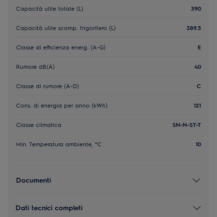
Capacità utile totale (L)
390
Capacità utile scomp. frigorifero (L)
389.5
Classe di efficienza energ. (A-G)
E
Rumore dB(A)
40
Classe di rumore (A-D)
C
Cons. di energia per anno (kWh)
121
Classe climatica
SN-N-ST-T
Min. Temperatura ambiente, °C
10
Documenti
Dati tecnici completi