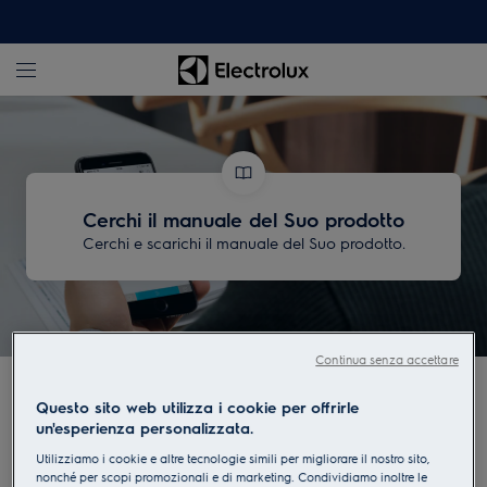
Cerchi il manuale del Suo prodotto
Cerchi e scarichi il manuale del Suo prodotto.
Continua senza accettare
Scaricare istruzioni per
Questo sito web utilizza i cookie per offrirle
l’uso
un'esperienza personalizzata.
Utilizziamo i cookie e altre tecnologie simili per migliorare il nostro sito,
nonché per scopi promozionali e di marketing. Condividiamo inoltre le