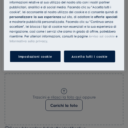
Qui può trovare le istruzioni per l’uso del suo prodotto
informazioni relative al suo utilizzo del nostro sito con i nostri partner
Electrolux. Se riscontra un problema con il suo
pubblicitari, analitici e di social media. Facendo clic su "Accetta tutti i
cookie", lei acconsente al nostro utilizzo dei cookie e ci consente quindi di
apparecchio consulti la sezione
assistenza online
e
personalizzare la sua esperienza
sul sito, di adattare le
offerte speciali
cerca una soluzione nella finestra di ricerca o usi le
e mostrarle pubblicità personalizzata. Facendo clic su "Continua senza
accettare", lei blocca i tipi di cookie non essenziali e la sua esperienza di
nostre
guide
per le impostazioni ottimali
navigazione, così come i servizi che siamo in grado di offrire, potrebbero
dell'apparecchio per la preparazione del suo cibo.Nel
risentirne. Per ulteriori informazioni, consulti le pagine
Avviso sui cookie
e
nostro
shop
può trovare comodamente online i ricambi
Informativa sulla privacy
.
e gli accessori per il suo apparecchio.
Impostazioni cookie
Accetta tutti i cookie
Come fotografare l'etichetta identificativa
Trascini e rilasci la foto qui oppure
Carichi la foto