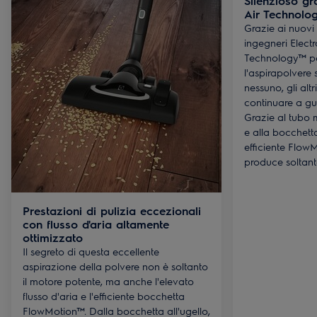
Silenzioso gr
Air Technolo
Grazie ai nuovi r
ingegneri Electro
Technology™ po
l'aspirapolvere 
nessuno, gli alt
continuare a gua
Grazie al tubo m
e alla bocchetta
efficiente FlowM
produce soltant
Prestazioni di pulizia eccezionali
con flusso d'aria altamente
ottimizzato
Il segreto di questa eccellente
aspirazione della polvere non è soltanto
il motore potente, ma anche l'elevato
flusso d'aria e l'efficiente bocchetta
FlowMotion™. Dalla bocchetta all'ugello,