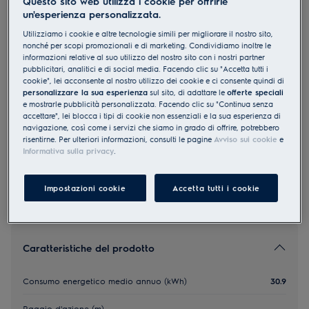
Questo sito web utilizza i cookie per offrirle
un'esperienza personalizzata.
EUOC94IW
New UltraOne Aspirapolvere a
Utilizziamo i cookie e altre tecnologie simili per migliorare il nostro sito,
nonché per scopi promozionali e di marketing. Condividiamo inoltre le
traino 66 dB
informazioni relative al suo utilizzo del nostro sito con i nostri partner
4.3 (3)
pubblicitari, analitici e di social media. Facendo clic su "Accetta tutti i
CHF 299.00
cookie", lei acconsente al nostro utilizzo dei cookie e ci consente quindi di
personalizzare la sua esperienza
sul sito, di adattare le
offerte speciali
PVR incl. IVA in CHF (escl. CRA)
e mostrarle pubblicità personalizzata. Facendo clic su "Continua senza
accettare", lei blocca i tipi di cookie non essenziali e la sua esperienza di
navigazione, così come i servizi che siamo in grado di offrire, potrebbero
risentirne. Per ulteriori informazioni, consulti le pagine
Avviso sui cookie
e
Informativa sulla privacy
.
Prenotare una consulenza sui prodotti
Impostazioni cookie
Accetta tutti i cookie
Caratteristiche del prodotto
Consumo energetico medio annuo (kWh)
30.9
Raggio d'azione (m)
-