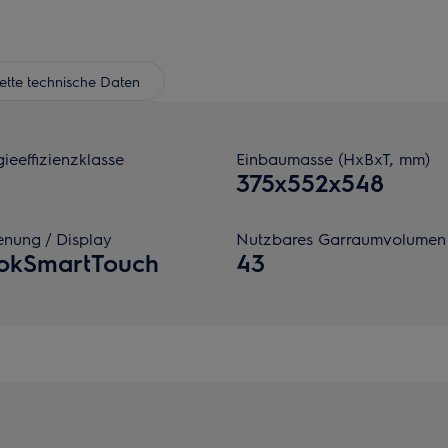
tte technische Daten
ieeffizienzklasse
Einbaumasse (HxBxT, mm)
375x552x548
enung / Display
Nutzbares Garraumvolumen 
okSmartTouch
43