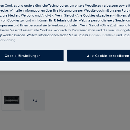
en Cookies und andere ähnliche Technologien, um unsere Website zu verbessern sowie f
cke. Wir teilen Informationen über Ihre Nutzung unserer Website auch mit unseren Partn
ziale Medien, Werbung und Analytik. Wenn Sie auf «Alle Cookies akzeptieren» klicken, s
von Cookies zu, und wir können
Ihr Erlebnis
auf der Website personalisieren,
Sondera
 anpassen
und Ihnen personalisierte Werbung anbieten. Wenn Sie auf «Ohne Zustimmung fo
ckieren Sie nicht essenzielle Cookies, wodurch Ihr Browsererlebnis und die von uns ange
gt werden können. Weitere Informationen finden Sie in unserer
Cookie-Richtlinie
und unser
zerklärung
.
Cookie-Einstellungen
Alle Cookie akzeptieren
+
3