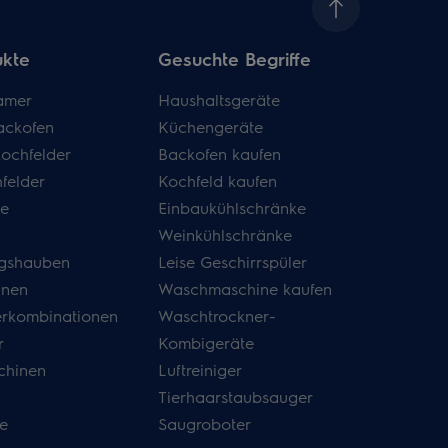
ukte
Gesuchte Begriffe
amer
Haushaltsgeräte
ackofen
Küchengeräte
kochfelder
Backofen kaufen
felder
Kochfeld kaufen
de
Einbaukühlschränke
Weinkühlschränke
gshauben
Leise Geschirrspüler
inen
Waschmaschine kaufen
erkombinationen
Waschtrockner-
r
Kombigeräte
hinen
Luftreiniger
Tierhaarstaubsauger
e
Saugroboter