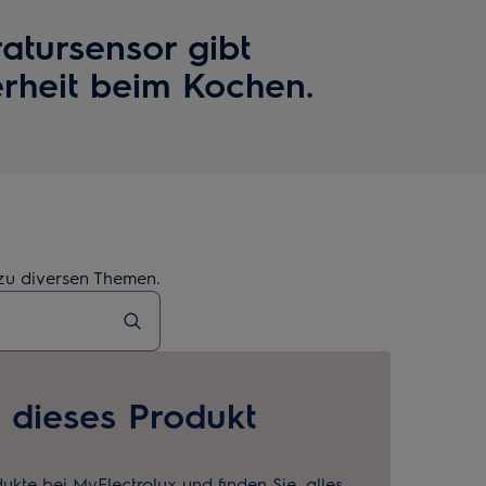
atursensor gibt
erheit beim Kochen.
 zu diversen Themen.
e dieses Produkt
dukte bei MyElectrolux und finden Sie, alles