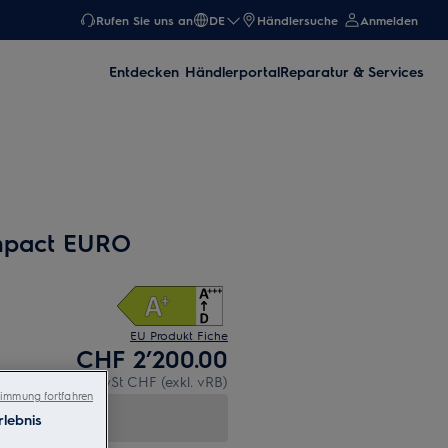
Rufen Sie uns an
DE
Händlersuche
Anmelden
Entdecken
Händlerportal
Reparatur & Services
mpact EURO
EU Produkt Fiche
CHF 2’200.00
UVP inkl. MwSt CHF (exkl. vRB)
immung fortfahren
lebnis