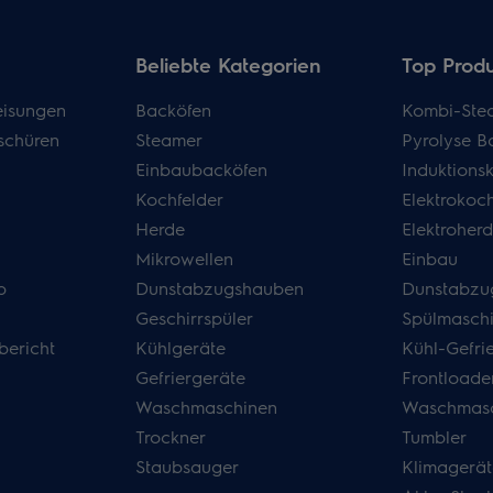
Beliebte Kategorien
Top Prod
isungen
Backöfen
Kombi-Ste
schüren
Steamer
Pyrolyse B
Einbaubacköfen
Induktions
Kochfelder
Elektrokoch
Herde
Elektroher
Mikrowellen
Einbau
p
Dunstabzugshauben
Dunstabzu
Geschirrspüler
Spülmasch
bericht
Kühlgeräte
Kühl-Gefri
Gefriergeräte
Frontloade
Waschmaschinen
Waschmasc
Trockner
Tumbler
Staubsauger
Klimagerät