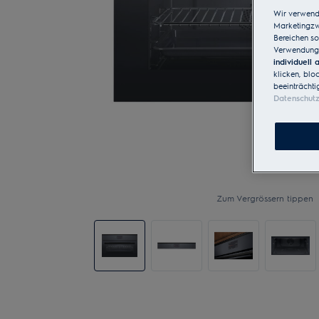
Wir verwend
Marketingzwe
Bereichen so
Verwendung 
individuell
klicken, blo
beeinträchti
Datenschut
Zum Vergrössern tippen