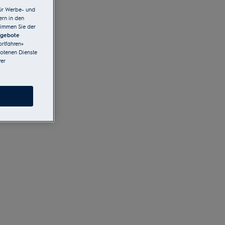
ür Werbe- und
ern in den
timmen Sie der
ngebote
rtfahren»
botenen Dienste
er