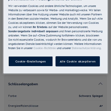
EB3GL4SP
Wir verwenden Cookies und andere ähnliche Technologien, um unsere
Einbaubackofen Compact SMS
Website zu verbessern sowie für Werbe- und Marketingzwecke. Wir teilen
Informationen über Ihre Nutzung unserer Website auch mit unseren Partnern
Schwarz Spiegel
in den Bereichen soziale Medien, Werbung und Analytik. Wenn Sie auf «Alle
Cookies akzeptieren» klicken, stimmen Sie der Verwendung von Cookies
4.6 (175)
zu, und wir können
Ihr Erlebnis
auf der Website personalisieren,
Sonderangebote individuell anpassen
und Ihnen personalisierte Werbung
EU Produkt Fiche
anbieten. Wenn Sie auf «Ohne Zustimmung fortfahren» klicken, blockieren
CHF 2’200.00
Sie nicht essenzielle Cookies, wodurch Ihr Browsererlebnis und die von uns
angebotenen Dienste beeinträchtigt werden können. Weitere Informationen
UVP inkl. MwSt CHF (exkl. vRB)
finden Sie in unserer
Cookie-Richtlinie
und unserer
Datenschutzerklärung
.
Cookie-Einstellungen
Alle Cookie akzeptieren
Schlüsselangaben
Farbe
Schwarz Spiegel
Energieeffizienzklasse
A+