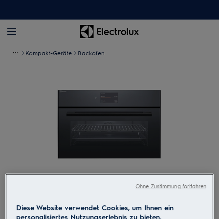
Kompakt-Geräte
Backofen
Ohne Zustimmung fortfahren
Zum Vergrössern tippen
Diese Website verwendet Cookies, um Ihnen ein
personalisiertes Nutzungserlebnis zu bieten.