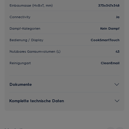
Einbaumasse (HxBxT, mm)
375x547x548
Connectivity
Ja
Dampf-Kategorien
Kein Dampf
Bedienung / Display
CookSmartTouch
Nutzbares Garraumvolumen (L)
43
Reinigungart
CleanEmail
Dokumente
Komplette technische Daten