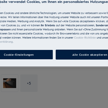
site verwendet Cookies, um Ihnen ein personalisiertes Nutzungser
.
en Cookies und andere ähnliche Technologien, um unsere Website zu verbessern sowie f
cke. Wir teilen Informationen über Ihre Nutzung unserer Website auch mit unseren Partn
ziale Medien, Werbung und Analytik. Wenn Sie auf «Alle Cookies akzeptieren» klicken, s
von Cookies zu, und wir können
Ihr Erlebnis
auf der Website personalisieren,
Sondera
 anpassen
und Ihnen personalisierte Werbung anbieten. Wenn Sie auf «Ohne Zustimmung fo
ckieren Sie nicht essenzielle Cookies, wodurch Ihr Browsererlebnis und die von uns ange
gt werden können. Weitere Informationen finden Sie in unserer
Cookie-Richtlinie
und unser
zerklärung
.
Cookie-Einstellungen
Alle Cookie akzeptieren
+
5