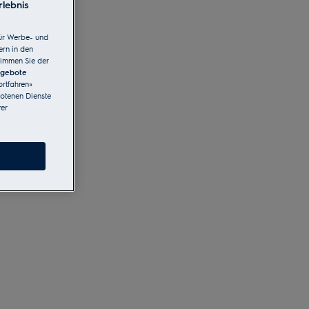
lebnis
ür Werbe- und
ern in den
timmen Sie der
ngebote
rtfahren»
botenen Dienste
er