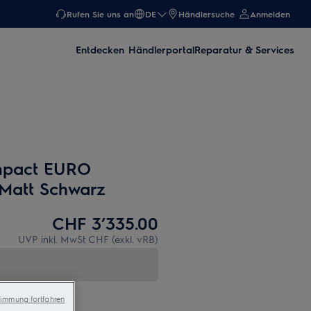
Rufen Sie uns an
DE
Händlersuche
Anmelden
Entdecken
Händlerportal
Reparatur & Services
mpact EURO
 Matt Schwarz
CHF 3’335.00
UVP inkl. MwSt CHF (exkl. vRB)
immung fortfahren