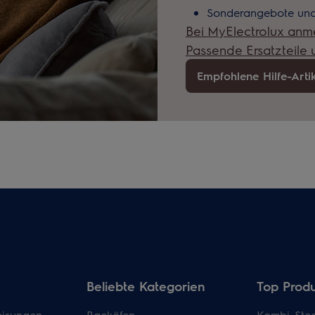
Sonderangebote und
Bei MyElectrolux anm
Passende Ersatzteile
Empfohlene Hilfe-Arti
Beliebte Kategorien
Top Prod
isungen
Backöfen
Kombi-Ste