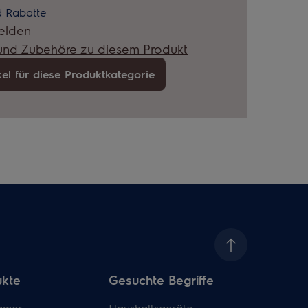
 Rabatte
elden
 und Zubehöre zu diesem Produkt
kel für diese Produktkategorie
ukte
Gesuchte Begriffe
amer
Haushaltsgeräte