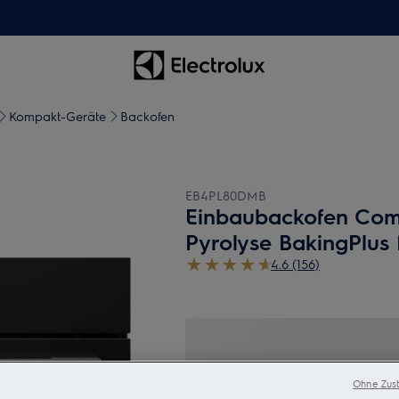
Kompakt-Geräte
Backofen
EB4PL80DMB
Einbaubackofen Co
Pyrolyse BakingPlus
4.6 (156)
Ohne Zust