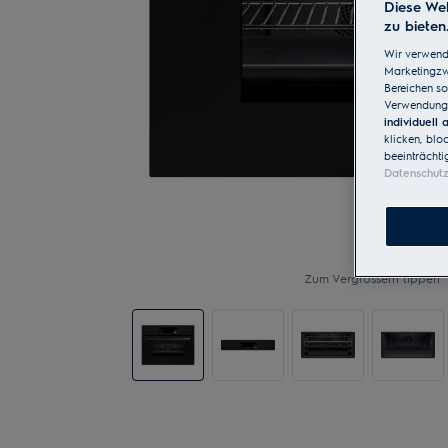
Diese Web
zu bieten
Wir verwend
Marketingzwe
Bereichen so
Verwendung 
individuell
klicken, blo
beeinträchti
Datenschut
Zum Vergrössern tippen