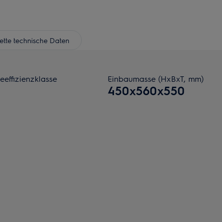
tte technische Daten
eeffizienzklasse
Einbaumasse (HxBxT, mm)
450x560x550