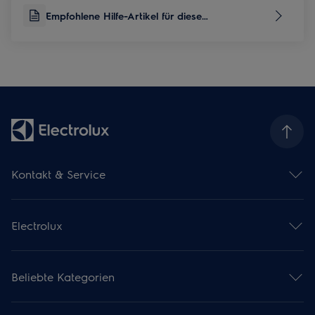
Empfohlene Hilfe-Artikel für diese
Produktkategorie
Kontakt & Service
Kontaktübersicht
Serviceübersicht
Electrolux
Reparaturservice
Garantieverlängerung
Gebrauchsanweisungen
Installationsservice
Kataloge & Broschüren
Pflegeservice
Beliebte Kategorien
Über uns
Mieterwechselservice
Karriere
Ersatzteile & Zubehör Shop
Backöfen
Kochkurse