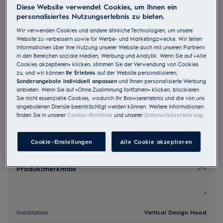
Diese Website verwendet Cookies, um Ihnen ein
WOSL9063CN
personalisiertes Nutzungserlebnis zu bieten.
Abluft Umluft A++ 90 cm Chrom
Wir verwenden Cookies und andere ähnliche Technologien, um unsere
Website zu verbessern sowie für Werbe- und Marketingzwecke. Wir teilen
Informationen über Ihre Nutzung unserer Website auch mit unseren Partnern
4.8 (4)
in den Bereichen soziale Medien, Werbung und Analytik. Wenn Sie auf «Alle
Cookies akzeptieren» klicken, stimmen Sie der Verwendung von Cookies
EU Produkt Fiche
zu, und wir können
Ihr Erlebnis
auf der Website personalisieren,
CHF 2’820.00
Sonderangebote individuell anpassen
und Ihnen personalisierte Werbung
anbieten. Wenn Sie auf «Ohne Zustimmung fortfahren» klicken, blockieren
UVP inkl. MwSt CHF (exkl. vRB)
Sie nicht essenzielle Cookies, wodurch Ihr Browsererlebnis und die von uns
angebotenen Dienste beeinträchtigt werden können. Weitere Informationen
finden Sie in unserer
Cookie-Richtlinie
und unserer
Datenschutzerklärung
.
Cookie-Einstellungen
Alle Cookie akzeptieren
Produktmerkmale
-
Installation
Vertical Design Hood