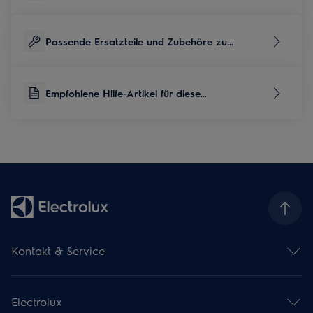
Passende Ersatzteile und Zubehöre zu
diesem Produkt
Empfohlene Hilfe-Artikel für diese
Produktkategorie
Kontakt & Service
Kontaktübersicht
Serviceübersicht
Electrolux
Reparaturservice