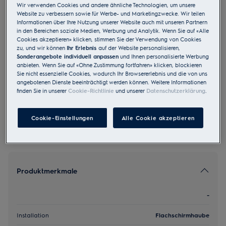
Wir verwenden Cookies und andere ähnliche Technologien, um unsere
DASL6046SW
Website zu verbessern sowie für Werbe- und Marketingzwecke. Wir teilen
Abluft Umluft Flachschirmhaube A
Informationen über Ihre Nutzung unserer Website auch mit unseren Partnern
in den Bereichen soziale Medien, Werbung und Analytik. Wenn Sie auf «Alle
60 cm Schwarz
Cookies akzeptieren» klicken, stimmen Sie der Verwendung von Cookies
zu, und wir können
Ihr Erlebnis
auf der Website personalisieren,
4.3 (19)
Sonderangebote individuell anpassen
und Ihnen personalisierte Werbung
anbieten. Wenn Sie auf «Ohne Zustimmung fortfahren» klicken, blockieren
EU Produkt Fiche
Sie nicht essenzielle Cookies, wodurch Ihr Browsererlebnis und die von uns
CHF 1’580.00
angebotenen Dienste beeinträchtigt werden können. Weitere Informationen
finden Sie in unserer
Cookie-Richtlinie
und unserer
Datenschutzerklärung
.
UVP inkl. MwSt CHF (exkl. vRB)
Cookie-Einstellungen
Alle Cookie akzeptieren
Produktmerkmale
-
Installation
Flachschirmhaube