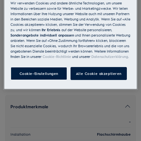
Wir verwenden Cookies und andere ähnliche Technologien, um unsere
DASL9046SW
Website zu verbessern sowie für Werbe- und Marketingzwecke. Wir teilen
Abluft Umluft Flachschirmhaube A
Informationen über Ihre Nutzung unserer Website auch mit unseren Partnern
in den Bereichen soziale Medien, Werbung und Analytik. Wenn Sie auf «Alle
90 cm Schwarz
Cookies akzeptieren» klicken, stimmen Sie der Verwendung von Cookies
zu, und wir können
Ihr Erlebnis
auf der Website personalisieren,
4.3 (19)
Sonderangebote individuell anpassen
und Ihnen personalisierte Werbung
anbieten. Wenn Sie auf «Ohne Zustimmung fortfahren» klicken, blockieren
EU Produkt Fiche
Sie nicht essenzielle Cookies, wodurch Ihr Browsererlebnis und die von uns
CHF 1’875.00
angebotenen Dienste beeinträchtigt werden können. Weitere Informationen
finden Sie in unserer
Cookie-Richtlinie
und unserer
Datenschutzerklärung
.
UVP inkl. MwSt CHF (exkl. vRB)
Cookie-Einstellungen
Alle Cookie akzeptieren
Produktmerkmale
-
Installation
Flachschirmhaube