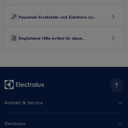
Passende Ersatzteile und Zubehöre zu
diesem Produkt
Empfohlene Hilfe-Artikel für diese
Produktkategorie
Kontakt & Service
Kontaktübersicht
Serviceübersicht
Electrolux
Reparaturservice