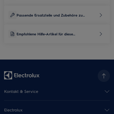
Passende Ersatzteile und Zubehöre zu
diesem Produkt
Empfohlene Hilfe-Artikel für diese
Produktkategorie
Kontakt & Service
Kontaktübersicht
Serviceübersicht
Electrolux
Reparaturservice