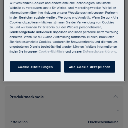
Wir verwenden Cookies und andere ähnliche Technologien, um unsere
DAGL6042VI
Website zu verbessern sowie für Werbe- und Marketingzwecke. Wir teilen
Abluft Umluft Flachschirmhaube A+
Informationen über Ihre Nutzung unserer Website auch mit unseren Partnern
in den Bereichen soziale Medien, Werbung und Analytik. Wenn Sie auf «Alle
60 cm Chrom
Cookies akzeptieren» klicken, stimmen Sie der Verwendung von Cookies
zu, und wir können
Ihr Erlebnis
auf der Website personalisieren,
4.5 (6)
Sonderangebote individuell anpassen
und Ihnen personalisierte Werbung
anbieten. Wenn Sie auf «Ohne Zustimmung fortfahren» klicken, blockieren
EU Produkt Fiche
Sie nicht essenzielle Cookies, wodurch Ihr Browsererlebnis und die von uns
CHF 1’140.00
angebotenen Dienste beeinträchtigt werden können. Weitere Informationen
finden Sie in unserer
Cookie-Richtlinie
und unserer
Datenschutzerklärung
.
UVP inkl. MwSt CHF (exkl. vRB)
Cookie-Einstellungen
Alle Cookie akzeptieren
Produktmerkmale
-
Installation
Flachschirmhaube