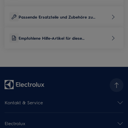
Passende Ersatzteile und Zubehöre zu
diesem Produkt
Empfohlene Hilfe-Artikel für diese
Produktkategorie
Kontakt & Service
Kontaktübersicht
Serviceübersicht
Electrolux
Reparaturservice