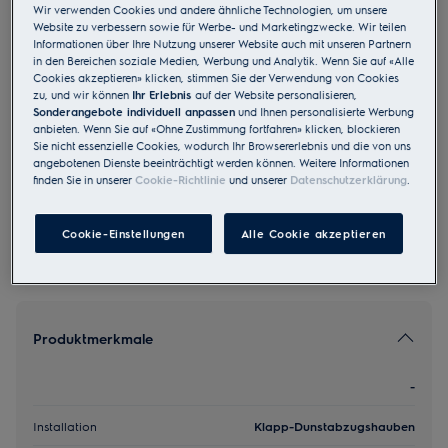
Wir verwenden Cookies und andere ähnliche Technologien, um unsere
DXK6012WE
Website zu verbessern sowie für Werbe- und Marketingzwecke. Wir teilen
Abluft Umluft Klapp-
Informationen über Ihre Nutzung unserer Website auch mit unseren Partnern
in den Bereichen soziale Medien, Werbung und Analytik. Wenn Sie auf «Alle
Dunstabzugshauben D 60 cm Weiss
Cookies akzeptieren» klicken, stimmen Sie der Verwendung von Cookies
zu, und wir können
Ihr Erlebnis
auf der Website personalisieren,
5 (1)
Sonderangebote individuell anpassen
und Ihnen personalisierte Werbung
anbieten. Wenn Sie auf «Ohne Zustimmung fortfahren» klicken, blockieren
EU Produkt Fiche
Sie nicht essenzielle Cookies, wodurch Ihr Browsererlebnis und die von uns
CHF 495.00
angebotenen Dienste beeinträchtigt werden können. Weitere Informationen
finden Sie in unserer
Cookie-Richtlinie
und unserer
Datenschutzerklärung
.
UVP inkl. MwSt CHF (exkl. vRB)
Cookie-Einstellungen
Alle Cookie akzeptieren
Produktmerkmale
-
Installation
Klapp-Dunstabzugshauben