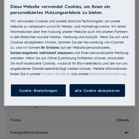
Diese Website verwendet Cookies, um Ihnen ein
EH7L4CN
Einbauherd SMS Chrom
personalisiertes Nutzungserlebnis zu bieten.
Wir verwenden Cookies und andere ähnliche Technologien, um unsere
Website zu verbessern sowie für Werbe- und Marketingzwecke. Wir teilen
4.6 (28)
Informationen über Ihre Nutzung unserer Website auch mit unseren Partnern
in den Bereichen soziale Medien, Werbung und Analytik. Wenn Sie auf «Alle
Cookies akzeptieren» klicken, stimmen Sie der Verwendung von Cookies
EU Produkt Fiche
zu, und wir können
Ihr Erlebnis
auf der Website personalisieren,
CHF 1’850.00
Sonderangebote individuell anpassen
und Ihnen personalisierte Werbung
UVP inkl. MwSt CHF (exkl. vRB)
anbieten. Wenn Sie auf «Ohne Zustimmung fortfahren» klicken, blockieren
Sie nicht essenzielle Cookies, wodurch Ihr Browsererlebnis und die von uns
angebotenen Dienste beeinträchtigt werden können. Weitere Informationen
finden Sie in unserer
Cookie-Richtlinie
und unserer
Datenschutzerklärung
.
Cookie-Einstellungen
Alle Cookie akzeptieren
Schlüsselangaben
Farbe
Chrom
Energieeffizienzklasse
A+