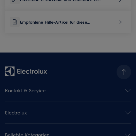
diesem Produkt
Empfohlene Hilfe-Artikel für diese
Produktkategorie
Kontakt & Service
Kontaktübersicht
Serviceübersicht
Electrolux
Reparaturservice
Garantieverlängerung
Gebrauchsanweisungen
Installationsservice
Kataloge & Broschüren
Pflegeservice
Beliebte Kategorien