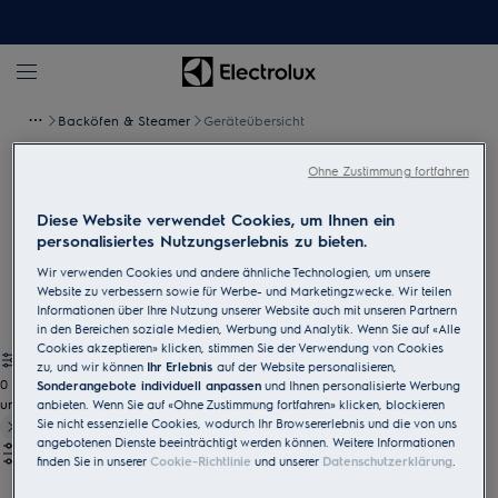
Backöfen & Steamer
Geräteübersicht
Ohne Zustimmung fortfahren
Backöfen & Steamer
Diese Website verwendet Cookies, um Ihnen ein
Ihr perfekter Helfer bei jedem Gericht: Mit Hilfe unserer
Backöfen
personalisiertes Nutzungserlebnis zu bieten.
wird Kochen noch einfacher. Da macht auch das Essen viel
Wir verwenden Cookies und andere ähnliche Technologien, um unsere
mehr Spass.
Website zu verbessern sowie für Werbe- und Marketingzwecke. Wir teilen
Informationen über Ihre Nutzung unserer Website auch mit unseren Partnern
in den Bereichen soziale Medien, Werbung und Analytik. Wenn Sie auf «Alle
Cookies akzeptieren» klicken, stimmen Sie der Verwendung von Cookies
zu, und wir können
Ihr Erlebnis
auf der Website personalisieren,
0
Sonderangebote individuell anpassen
und Ihnen personalisierte Werbung
undefined
anbieten. Wenn Sie auf «Ohne Zustimmung fortfahren» klicken, blockieren
Sie nicht essenzielle Cookies, wodurch Ihr Browsererlebnis und die von uns
angebotenen Dienste beeinträchtigt werden können. Weitere Informationen
finden Sie in unserer
Cookie-Richtlinie
und unserer
Datenschutzerklärung
.