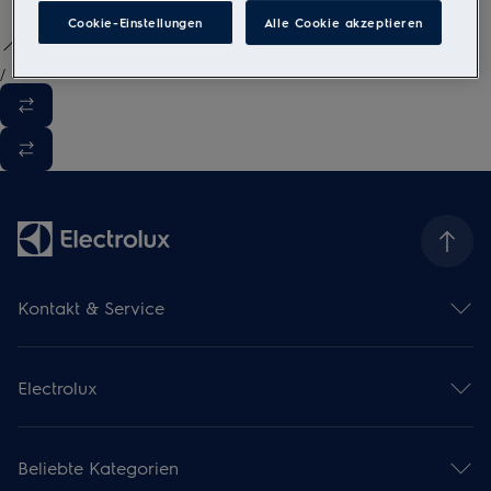
Cookie-Einstellungen
Alle Cookie akzeptieren
/
3
Kontakt & Service
Kontaktübersicht
Serviceübersicht
Electrolux
Reparaturservice
Garantieverlängerung
Gebrauchsanweisungen
Installationsservice
Kataloge & Broschüren
Pflegeservice
Beliebte Kategorien
Über uns
Mieterwechselservice