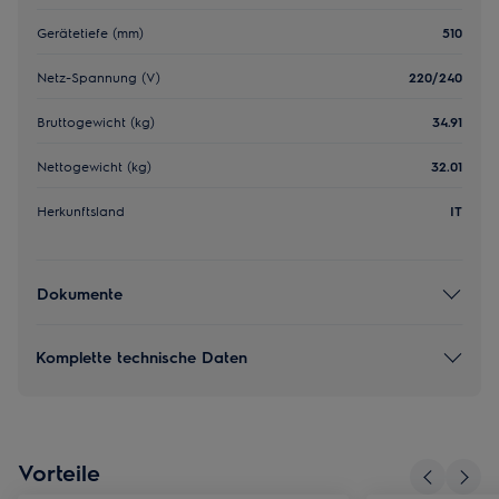
Gerätetiefe (mm)
510
Netz-Spannung (V)
220/240
Bruttogewicht (kg)
34.91
Nettogewicht (kg)
32.01
Herkunftsland
IT
Dokumente
Komplette technische Daten
Vorteile