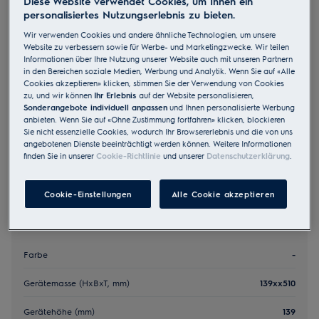
Diese Website verwendet Cookies, um Ihnen ein
personalisiertes Nutzungserlebnis zu bieten.
VAC140PLV
Vakuumierschublade
Wir verwenden Cookies und andere ähnliche Technologien, um unsere
Website zu verbessern sowie für Werbe- und Marketingzwecke. Wir teilen
Informationen über Ihre Nutzung unserer Website auch mit unseren Partnern
in den Bereichen soziale Medien, Werbung und Analytik. Wenn Sie auf «Alle
4.3 (6)
Cookies akzeptieren» klicken, stimmen Sie der Verwendung von Cookies
CHF 2’890.00
zu, und wir können
Ihr Erlebnis
auf der Website personalisieren,
Sonderangebote individuell anpassen
und Ihnen personalisierte Werbung
UVP inkl. MwSt CHF (exkl. vRB)
anbieten. Wenn Sie auf «Ohne Zustimmung fortfahren» klicken, blockieren
Sie nicht essenzielle Cookies, wodurch Ihr Browsererlebnis und die von uns
angebotenen Dienste beeinträchtigt werden können. Weitere Informationen
finden Sie in unserer
Cookie-Richtlinie
und unserer
Datenschutzerklärung
.
Cookie-Einstellungen
Alle Cookie akzeptieren
Schlüsselangaben
Farbe
-
Gerätemasse (HxBxT, mm)
139xx510
Gerätehöhe (mm)
139