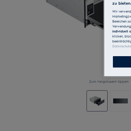
zu bieten
Wir verwend
Marketingzwe
Bereichen so
Verwendung 
individuell
klicken, blo
beeinträchti
Datenschut
Zum Vergrössern tippen