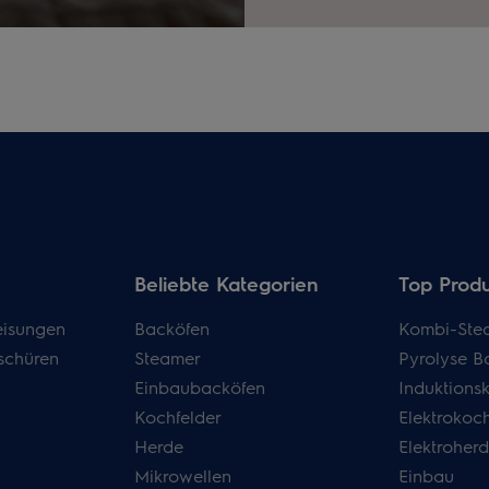
Beliebte Kategorien
Top Prod
isungen
Backöfen
Kombi-Ste
schüren
Steamer
Pyrolyse B
Einbaubacköfen
Induktions
Kochfelder
Elektrokoch
Herde
Elektroher
Mikrowellen
Einbau