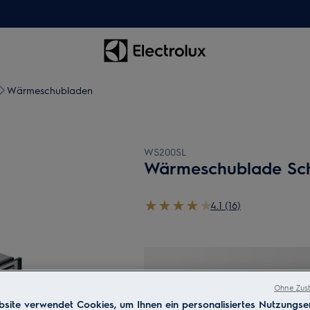
Wärmeschubladen
WS200SL
Wärmeschublade Sch
4.1 (16)
Ohne Zust
site verwendet Cookies, um Ihnen ein personalisiertes Nutzungser