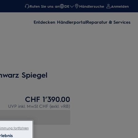
Rufen Sie uns an
DE
Händlersuche
Anmelden
Entdecken
Händlerportal
Reparatur & Services
warz Spiegel
CHF 1’390.00
UVP inkl. MwSt CHF (exkl. vRB)
immung fortfahren
lebnis