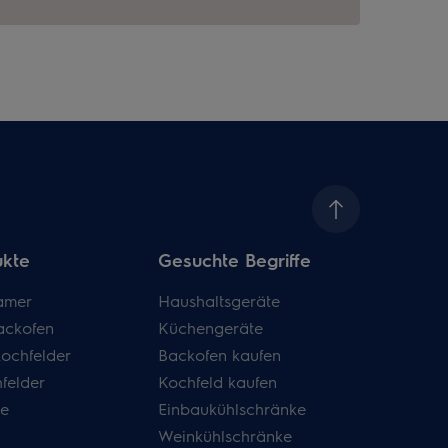
ukte
Gesuchte Begriffe
amer
Haushaltsgeräte
ackofen
Küchengeräte
kochfelder
Backofen kaufen
felder
Kochfeld kaufen
de
Einbaukühlschränke
Weinkühlschränke