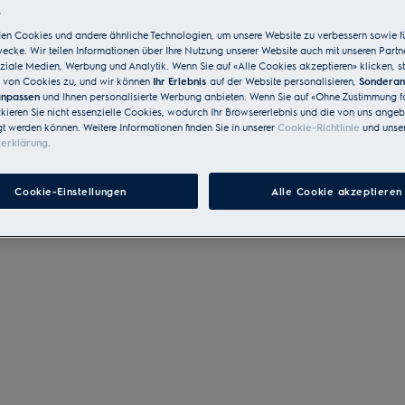
.
en Cookies und andere ähnliche Technologien, um unsere Website zu verbessern sowie f
cke. Wir teilen Informationen über Ihre Nutzung unserer Website auch mit unseren Partn
ziale Medien, Werbung und Analytik. Wenn Sie auf «Alle Cookies akzeptieren» klicken, s
von Cookies zu, und wir können
Ihr Erlebnis
auf der Website personalisieren,
Sondera
 anpassen
und Ihnen personalisierte Werbung anbieten. Wenn Sie auf «Ohne Zustimmung fo
ckieren Sie nicht essenzielle Cookies, wodurch Ihr Browsererlebnis und die von uns ange
gt werden können. Weitere Informationen finden Sie in unserer
Cookie-Richtlinie
und unser
zerklärung
.
Cookie-Einstellungen
Alle Cookie akzeptieren