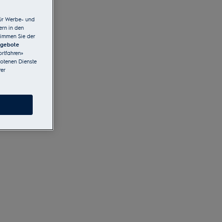
ür Werbe- und
ern in den
timmen Sie der
ngebote
rtfahren»
botenen Dienste
er