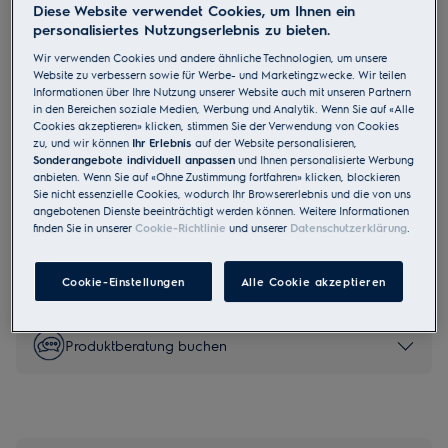
Diese Website verwendet Cookies, um Ihnen ein
IK2581BNL
personalisiertes Nutzungserlebnis zu bieten.
Kühl-/Gefrierkombination Einbau
Wir verwenden Cookies und andere ähnliche Technologien, um unsere
Festtür NoFrost 176.9 cm B
Website zu verbessern sowie für Werbe- und Marketingzwecke. Wir teilen
Informationen über Ihre Nutzung unserer Website auch mit unseren Partnern
in den Bereichen soziale Medien, Werbung und Analytik. Wenn Sie auf «Alle
Cookies akzeptieren» klicken, stimmen Sie der Verwendung von Cookies
zu, und wir können
Ihr Erlebnis
auf der Website personalisieren,
Sonderangebote individuell anpassen
und Ihnen personalisierte Werbung
4.5 (11)
anbieten. Wenn Sie auf «Ohne Zustimmung fortfahren» klicken, blockieren
Sie nicht essenzielle Cookies, wodurch Ihr Browsererlebnis und die von uns
angebotenen Dienste beeinträchtigt werden können. Weitere Informationen
EU Produkt Fiche
finden Sie in unserer
Cookie-Richtlinie
und unserer
Datenschutzerklärung
.
CHF 2’975.00
UVP inkl. MwSt CHF (exkl. vRB)
Cookie-Einstellungen
Alle Cookie akzeptieren
Produktberatung buchen