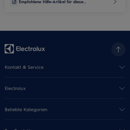
Empfohlene Hilfe-Artikel für diese
Produktkategorie
Kontakt & Service
Kontaktübersicht
Serviceübersicht
Electrolux
Reparaturservice
Garantieverlängerung
Gebrauchsanweisungen
Installationsservice
Kataloge & Broschüren
Pflegeservice
Beliebte Kategorien
Über uns
Mieterwechselservice
Karriere
Ersatzteile & Zubehör Shop
Backöfen
Kochkurse
Produkt- und Anwendungsberatung
Steamer