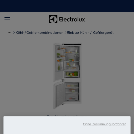
Kühl-/Gefrierkombinationen
Einbau Kühl- / Gefriergerät
Zum Vergrössern tippen
Ohne Zustimmung fortfahren