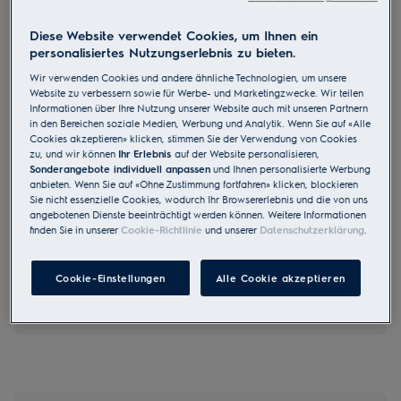
IK277BNL
Kühl-/Gefrierkombination Einbau
Diese Website verwendet Cookies, um Ihnen ein
personalisiertes Nutzungserlebnis zu bieten.
Festtür NoFrost 152.3 cm D
Wir verwenden Cookies und andere ähnliche Technologien, um unsere
Website zu verbessern sowie für Werbe- und Marketingzwecke. Wir teilen
Informationen über Ihre Nutzung unserer Website auch mit unseren Partnern
in den Bereichen soziale Medien, Werbung und Analytik. Wenn Sie auf «Alle
Cookies akzeptieren» klicken, stimmen Sie der Verwendung von Cookies
zu, und wir können
Ihr Erlebnis
auf der Website personalisieren,
4.4 (8)
Sonderangebote individuell anpassen
und Ihnen personalisierte Werbung
anbieten. Wenn Sie auf «Ohne Zustimmung fortfahren» klicken, blockieren
EU Produkt Fiche
Sie nicht essenzielle Cookies, wodurch Ihr Browsererlebnis und die von uns
CHF 2’580.00
angebotenen Dienste beeinträchtigt werden können. Weitere Informationen
finden Sie in unserer
Cookie-Richtlinie
und unserer
Datenschutzerklärung
.
UVP inkl. MwSt CHF (exkl. vRB)
Cookie-Einstellungen
Alle Cookie akzeptieren
Produktberatung buchen