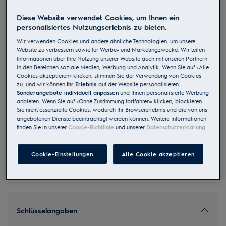
WAGL4E500
Diese Website verwendet Cookies, um Ihnen ein
Freistehende Waschmaschine A B 9
personalisiertes Nutzungserlebnis zu bieten.
kg 1400 U/min
Wir verwenden Cookies und andere ähnliche Technologien, um unsere
Website zu verbessern sowie für Werbe- und Marketingzwecke. Wir teilen
Informationen über Ihre Nutzung unserer Website auch mit unseren Partnern
in den Bereichen soziale Medien, Werbung und Analytik. Wenn Sie auf «Alle
Cookies akzeptieren» klicken, stimmen Sie der Verwendung von Cookies
zu, und wir können
Ihr Erlebnis
auf der Website personalisieren,
4.7 (35)
Sonderangebote individuell anpassen
und Ihnen personalisierte Werbung
anbieten. Wenn Sie auf «Ohne Zustimmung fortfahren» klicken, blockieren
EU Produkt Fiche
Sie nicht essenzielle Cookies, wodurch Ihr Browsererlebnis und die von uns
CHF 2’335.00
angebotenen Dienste beeinträchtigt werden können. Weitere Informationen
finden Sie in unserer
Cookie-Richtlinie
und unserer
Datenschutzerklärung
.
UVP inkl. MwSt CHF (exkl. vRB)
Cookie-Einstellungen
Alle Cookie akzeptieren
Schlüsselangaben