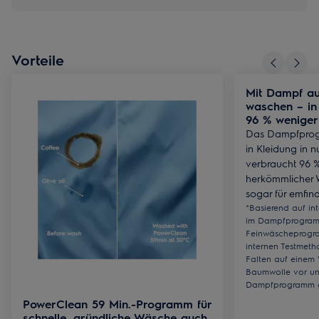
Vorteile
Mit Dampf auf
waschen – in 
96 % weniger
Das Dampfprogr
in Kleidung in 
verbraucht 96 %
herkömmlicher 
sogar für emfind
*Basierend auf in
im Dampfprogram
Feinwäscheprogra
internen Testmeth
Falten auf einem 
Baumwolle vor u
Dampfprogramm g
PowerClean 59 Min.-Programm für
schnelle, gründliche Wäsche auch