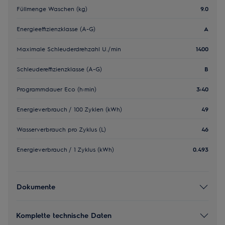
Füllmenge Waschen (kg)
9.0
Energieeffizienzklasse (A-G)
A
Maximale Schleuderdrehzahl U./min
1400
Schleudereffizienzklasse (A-G)
B
Programmdauer Eco (h:min)
3:40
Energieverbrauch / 100 Zyklen (kWh)
49
Wasserverbrauch pro Zyklus (L)
46
Energieverbrauch / 1 Zyklus (kWh)
0.493
Dokumente
Komplette technische Daten