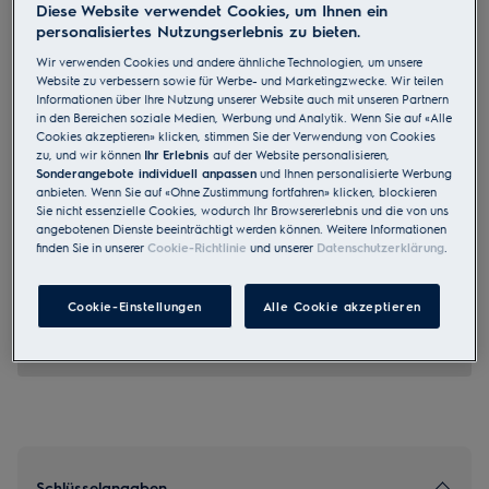
Diese Website verwendet Cookies, um Ihnen ein
WAGLMO500
personalisiertes Nutzungserlebnis zu bieten.
Special Edtion Freistehende
Wir verwenden Cookies und andere ähnliche Technologien, um unsere
Waschmaschine A B 9 kg 1400
Website zu verbessern sowie für Werbe- und Marketingzwecke. Wir teilen
Informationen über Ihre Nutzung unserer Website auch mit unseren Partnern
U/min
in den Bereichen soziale Medien, Werbung und Analytik. Wenn Sie auf «Alle
Cookies akzeptieren» klicken, stimmen Sie der Verwendung von Cookies
zu, und wir können
Ihr Erlebnis
auf der Website personalisieren,
Sonderangebote individuell anpassen
und Ihnen personalisierte Werbung
anbieten. Wenn Sie auf «Ohne Zustimmung fortfahren» klicken, blockieren
Sie nicht essenzielle Cookies, wodurch Ihr Browsererlebnis und die von uns
0 (0)
angebotenen Dienste beeinträchtigt werden können. Weitere Informationen
finden Sie in unserer
Cookie-Richtlinie
und unserer
Datenschutzerklärung
.
EU Produkt Fiche
CHF 2’595.00
Cookie-Einstellungen
Alle Cookie akzeptieren
UVP inkl. MwSt CHF (exkl. vRB)
Schlüsselangaben