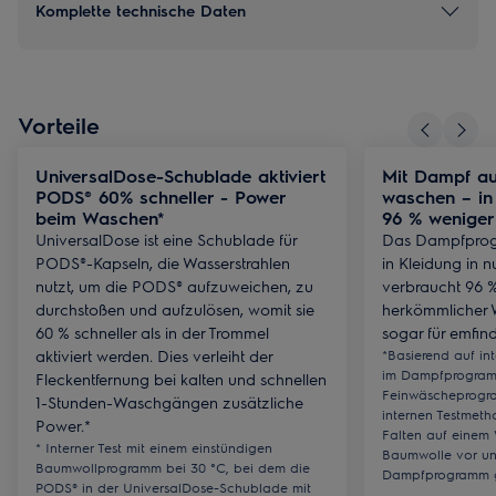
Komplette technische Daten
Vorteile
UniversalDose-Schublade aktiviert
Mit Dampf auf
PODS® 60% schneller - Power
waschen – in 
beim Waschen*
96 % weniger
UniversalDose ist eine Schublade für
Das Dampfprogr
PODS®-Kapseln, die Wasserstrahlen
in Kleidung in 
nutzt, um die PODS® aufzuweichen, zu
verbraucht 96 %
durchstoßen und aufzulösen, womit sie
herkömmlicher 
60 % schneller als in der Trommel
sogar für emfind
aktiviert werden. Dies verleiht der
*Basierend auf in
im Dampfprogram
Fleckentfernung bei kalten und schnellen
Feinwäscheprogra
1-Stunden-Waschgängen zusätzliche
internen Testmeth
Power.*
Falten auf einem 
* Interner Test mit einem einstündigen
Baumwolle vor u
Baumwollprogramm bei 30 °C, bei dem die
Dampfprogramm g
PODS® in der UniversalDose-Schublade mit