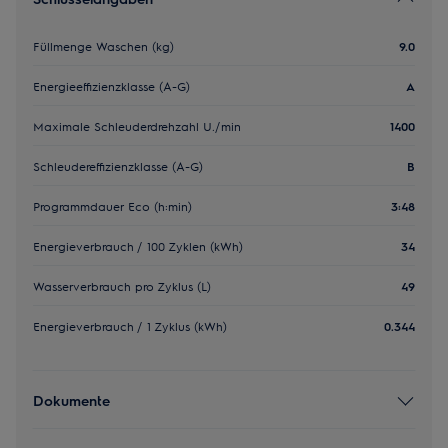
Füllmenge Waschen (kg)
9.0
Energieeffizienzklasse (A-G)
A
Maximale Schleuderdrehzahl U./min
1400
Schleudereffizienzklasse (A-G)
B
Programmdauer Eco (h:min)
3:48
Energieverbrauch / 100 Zyklen (kWh)
34
Wasserverbrauch pro Zyklus (L)
49
Energieverbrauch / 1 Zyklus (kWh)
0.344
Dokumente