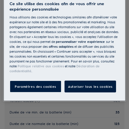
Ce site utilise des cookies afin de vous offrir une
ER71UW2UG
expérience personnalisée
700 Robot aspirateur 140 min
Nous utilisons des cookies et technologies similaires afin d’améliorer votre
expérience sur notre site et à des fins promotionnelles et marketing. Nous
partageons également certaines informations sur votre utilisation du site
5 (1)
avec nos partenaires en réseaux sociaux, publicité et analyses de données.
379.00 CHF
En cliquant sur « Accepter tous les cookies », vous acceptez l’utilisation de
cookies, ce qui nous permet de
personnaliser votre expérience
sur le
PVR incl. IVA en CHF (excl. CAR)
site, de vous proposer des
offres adaptées
et de diffuser des publicités
personnalisées. En choisissant « Continuer sans accepter », vous bloquez
les cookies non essentiels et certaines fonctionnalités ou services du site
pourraient ne pas fonctionner pleinement. Pour en savoir plus, consultez
notre
Politique relative aux cookies
et notre
Déclaration de
confidentialité
.
Information importante
Paramètres des cookies
Autoriser tous les cookies
Tension réseau (V)
14.4
Durée de vie min. de la batterie (min)
35
Durée de vie normale de la batterie (min)
125