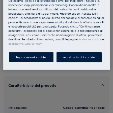
Utilizziamo i cookie e altre tecnologie simili per migliorare il nostro sito,
nonché per scopi promozionali e di marketing. Condividiamo inoltre le
DXK6012SW
informazioni relative al suo utilizzo del nostro sito con i nostri partner
Scarico Ricircolo Cappa aspirante
pubblicitari, analitici e di social media. Facendo clic su "Accetta tutti i
ribaltabile D 60 cm Nero
cookie", lei acconsente al nostro utilizzo dei cookie e ci consente quindi di
personalizzare la sua esperienza
sul sito, di adattare le
offerte speciali
0 (0)
e mostrarle pubblicità personalizzata. Facendo clic su "Continua senza
accettare", lei blocca i tipi di cookie non essenziali e la sua esperienza di
EU Product Fiche
navigazione, così come i servizi che siamo in grado di offrire, potrebbero
CHF 495.00
risentirne. Per ulteriori informazioni, consulti le pagine
Avviso sui cookie
e
Informativa sulla privacy
.
PVR incl. IVA in CHF (escl. CRA)
Impostazioni cookie
Accetta tutti i cookie
Caratteristiche del prodotto
-
Installazione
Cappa aspirante ribaltabile