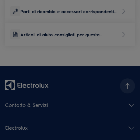
Parti di ricambio e accessori corrispondenti
per questo prodotto
Articoli di aiuto consigliati per questa
categoria di prodotti
Contatto & Servizi
Panoramica dei contatti
Panoramica del servizio
Electrolux
Servizio di riparazione
Estensione della garanzia