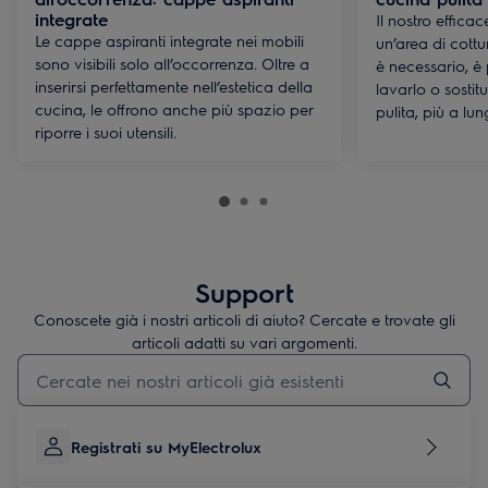
integrate
Il nostro efficac
Le cappe aspiranti integrate nei mobili
un’area di cott
sono visibili solo all’occorrenza. Oltre a
è necessario, è 
inserirsi perfettamente nell’estetica della
lavarlo o sostit
cucina, le offrono anche più spazio per
pulita, più a lun
riporre i suoi utensili.
Support
Conoscete già i nostri articoli di aiuto? Cercate e trovate gli
articoli adatti su vari argomenti.
Inserisci il termine di ricerca per gli articoli di assistenza
Registrati su MyElectrolux