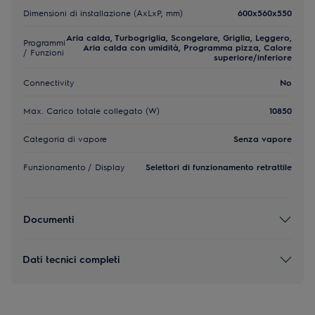
Dimensioni di installazione (AxLxP, mm)
600x560x550
Aria calda, Turbogriglia, Scongelare, Griglia, Leggero,
Programmi
Aria calda con umidità, Programma pizza, Calore
/ Funzioni
superiore/inferiore
Connectivity
No
Max. Carico totale collegato (W)
10850
Categoria di vapore
Senza vapore
Funzionamento / Display
Selettori di funzionamento retrattile
Documenti
Dati tecnici completi