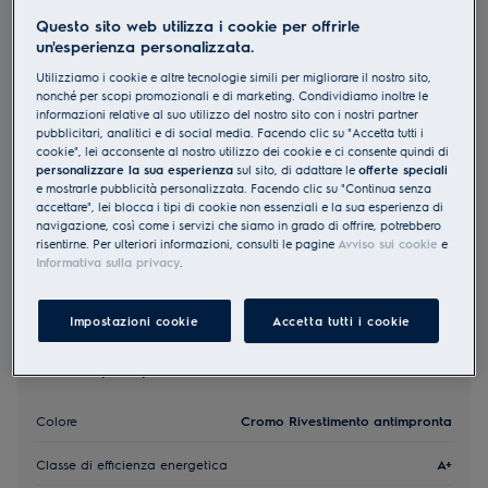
EH6L20CN
Questo sito web utilizza i cookie per offrirle
Cucina da incasso EURO Cromo
un'esperienza personalizzata.
Rivestimento antimpronta
Utilizziamo i cookie e altre tecnologie simili per migliorare il nostro sito,
nonché per scopi promozionali e di marketing. Condividiamo inoltre le
0 (0)
informazioni relative al suo utilizzo del nostro sito con i nostri partner
pubblicitari, analitici e di social media. Facendo clic su "Accetta tutti i
EU Product Fiche
cookie", lei acconsente al nostro utilizzo dei cookie e ci consente quindi di
CHF 1’605.00
personalizzare la sua esperienza
sul sito, di adattare le
offerte speciali
e mostrarle pubblicità personalizzata. Facendo clic su "Continua senza
PVR incl. IVA in CHF (escl. CRA)
accettare", lei blocca i tipi di cookie non essenziali e la sua esperienza di
navigazione, così come i servizi che siamo in grado di offrire, potrebbero
risentirne. Per ulteriori informazioni, consulti le pagine
Avviso sui cookie
e
Informativa sulla privacy
.
Impostazioni cookie
Accetta tutti i cookie
Elementi principali
Colore
Cromo Rivestimento antimpronta
Classe di efficienza energetica
A+