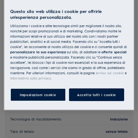
GK58TSIPO
Questo sito web utilizza i cookie per offrirle
Piani di cottura induzione Pure
un'esperienza personalizzata.
Bridge 60 cm
Utilizziamo i cookie e altre tecnologie simili per migliorare il nostro sito,
0 (0)
nonché per scopi promozionali e di marketing. Condividiamo inoltre le
informazioni relative al suo utilizzo del nostro sito con i nostri partner
pubblicitari, analitici e di social media. Facendo clic su "Accetta tutti i
EU Product Fiche
cookie", lei acconsente al nostro utilizzo dei cookie e ci consente quindi di
CHF 2’770.00
personalizzare la sua esperienza
sul sito, di adattare le
offerte speciali
PVR incl. IVA in CHF (escl. CRA)
e mostrarle pubblicità personalizzata. Facendo clic su "Continua senza
accettare", lei blocca i tipi di cookie non essenziali e la sua esperienza di
navigazione, così come i servizi che siamo in grado di offrire, potrebbero
risentirne. Per ulteriori informazioni, consulti le pagine
Avviso sui cookie
e
Informativa sulla privacy
.
Impostazioni cookie
Accetta tutti i cookie
Elementi principali
Tecnologia di riscaldamento
Induzione
Tipo di telaio
senza telaio