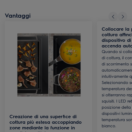
Vantaggi
Collocare la 
cottura affin
dispositivo d
accenda aut
Quando si collo
di cottura, il c
di scorrimento 
automaticamente
intuitivamente q
Selezionando s
temperatura des
si otterranno ra
squisiti. I LED r
posizione della 
dispositivi lumin
Creazione di una superfice di
temperatura sono
cottura più estesa accoppiando
bianco.
zone mediante la funzione in