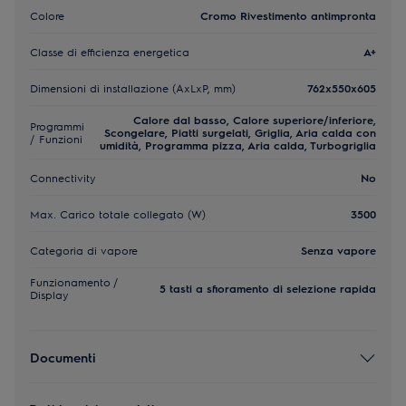
Colore
Cromo Rivestimento antimpronta
Classe di efficienza energetica
A+
Dimensioni di installazione (AxLxP, mm)
762x550x605
Calore dal basso, Calore superiore/inferiore,
Programmi
Scongelare, Piatti surgelati, Griglia, Aria calda con
/ Funzioni
umidità, Programma pizza, Aria calda, Turbogriglia
Connectivity
No
Max. Carico totale collegato (W)
3500
Categoria di vapore
Senza vapore
Funzionamento /
5 tasti a sfioramento di selezione rapida
Display
Documenti