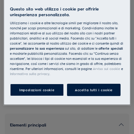
EB7L4XCN
Questo sito web utilizza i cookie per offrirle
Forno da incasso SMS Catalisi
un'esperienza personalizzata.
Cromo Rivestimento antimpronta
Utilizziamo i cookie e altre tecnologie simili per migliorare il nostro sito,
nonché per scopi promozionali e di marketing. Condividiamo inoltre le
informazioni relative al suo utilizzo del nostro sito con i nostri partner
pubblicitari, analitici e di social media. Facendo clic su "Accetta tutti i
cookie", lei acconsente al nostro utilizzo dei cookie e ci consente quindi di
personalizzare la sua esperienza
sul sito, di adattare le
offerte speciali
4.5 (4)
e mostrarle pubblicità personalizzata. Facendo clic su "Continua senza
accettare", lei blocca i tipi di cookie non essenziali e la sua esperienza di
navigazione, così come i servizi che siamo in grado di offrire, potrebbero
EU Product Fiche
risentirne. Per ulteriori informazioni, consulti le pagine
Avviso sui cookie
e
CHF 1’895.00
Informativa sulla privacy
.
PVR incl. IVA in CHF (escl. CRA)
Impostazioni cookie
Accetta tutti i cookie
Elementi principali