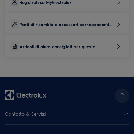
Registrati su MyElectrolux
Parti di ricambio e accessori corrispondenti
per questo prodotto
Articoli di aiuto consigliati per questa
categoria di prodotti
Contatto & Servizi
Panoramica dei contatti
Panoramica del servizio