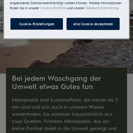
angebotenen Dienste beeinträchtigt werden können. Weitere Informationen
finden Sie in unserer
Cookie-Richtlinie
und unserer
Datenschutzerklärung
.
Cookie-Einstellungen
Alle Cookie akzeptieren
Bei jedem Waschgang der
Umwelt etwas Gutes tun
Mikroplastik sind Kunststoffteile, die kleiner als 5
mm sind und sich auch in unserem Wasser
wiederfinden. Sie stammen hauptsächlich aus
zwei Quellen: Primäres Mikroplastik, das als
kleine Partikel direkt in die Umwelt gelangt und