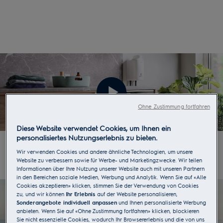
Mikrometer*
Plastikpartikel, die aus synthetischer Kleidung und
Textilien ausgewaschen werden, sind eine der
Hauptursachen für die Verschmutzung der Ozeane
durch Mikroplastik. Unser neuer Mikroplastikfilter
hilft, Mikroplastikfasern aufzufangen, die sich im
Wasser befinden oder beim Waschen von
synthetischer Kleidung freigesetzt werden. Jetzt
können Sie Ihre Kleidung pflegen und gleichzeitig
Ohne Zustimmung fortfahren
einen wichtigen Beitrag zum Umweltschutz leisten.
Diese Website verwendet Cookies, um Ihnen ein
personalisiertes Nutzungserlebnis zu bieten.
*Filterkapazität gemessen mit einer internen
Wir verwenden Cookies und andere ähnliche Technologien, um unsere
Testmethode mit Polycotton und
Website zu verbessern sowie für Werbe- und Marketingzwecke. Wir teilen
Polyestermischungen im 40°C Synthetik-
Informationen über Ihre Nutzung unserer Website auch mit unseren Partnern
in den Bereichen soziale Medien, Werbung und Analytik. Wenn Sie auf «Alle
Waschgang.
Cookies akzeptieren» klicken, stimmen Sie der Verwendung von Cookies
zu, und wir können
Ihr Erlebnis
auf der Website personalisieren,
Sonderangebote individuell anpassen
und Ihnen personalisierte Werbung
anbieten. Wenn Sie auf «Ohne Zustimmung fortfahren» klicken, blockieren
Sie nicht essenzielle Cookies, wodurch Ihr Browsererlebnis und die von uns