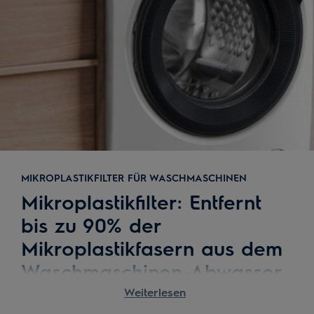
MIKROPLASTIKFILTER FÜR WASCHMASCHINEN
Mikroplastikfilter: Entfernt
bis zu 90% der
Mikroplastikfasern aus dem
Waschmaschinen-Abwasser,
die grösser sind als 45
Weiterlesen