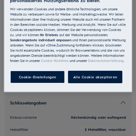
personalisiertes Nutzungserlebnis zu bieten.
DMGL8362AO
Wir verwenden Cookies und andere ähnliche Technologien, um unsere
Abluft Combo 83 cm
Website zu verbessern sowie für Werbe- und Marketingzwecke. Wir teilen
Informationen über Ihre Nutzung unserer Website auch mit unseren Partnern
in den Bereichen soziale Medien, Werbung und Analytik. Wenn Sie auf «Alle
4.5 (8)
Cookies akzeptieren» klicken, stimmen Sie der Verwendung von Cookies
zu, und wir können
Ihr Erlebnis
auf der Website personalisieren,
Sonderangebote individuell anpassen
und Ihnen personalisierte Werbung
EU Produkt Fiche
anbieten. Wenn Sie auf «Ohne Zustimmung fortfahren» klicken, blockieren
CHF 4’510.00
Sie nicht essenzielle Cookies, wodurch Ihr Browsererlebnis und die von uns
UVP inkl. MwSt CHF (exkl. vRB)
angebotenen Dienste beeinträchtigt werden können. Weitere Informationen
finden Sie in unserer
Cookie-Richtlinie
und unserer
Datenschutzerklärung
.
Cookie-Einstellungen
Alle Cookie akzeptieren
Schlüsselangaben
Einbauvariante
flächenbündig oder aufliegend
Metallfilter
2 Metallfilter, waschbar