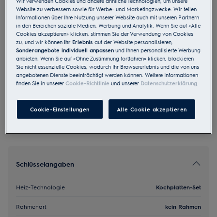
Wir verwenden Cookies und andere ähnliche Technologien, um unsere
Website zu verbessern sowie für Werbe- und Marketingzwecke. Wir teilen
PS+B423
Informationen über Ihre Nutzung unserer Website auch mit unseren Partnern
Guss Kochmulde / Kochplatten-Set
in den Bereichen soziale Medien, Werbung und Analytik. Wenn Sie auf «Alle
externe Bedienung Sonderform cm
Cookies akzeptieren» klicken, stimmen Sie der Verwendung von Cookies
zu, und wir können
Ihr Erlebnis
auf der Website personalisieren,
0 (0)
Sonderangebote individuell anpassen
und Ihnen personalisierte Werbung
anbieten. Wenn Sie auf «Ohne Zustimmung fortfahren» klicken, blockieren
EU Produkt Fiche
Sie nicht essenzielle Cookies, wodurch Ihr Browsererlebnis und die von uns
CHF 290.00
angebotenen Dienste beeinträchtigt werden können. Weitere Informationen
finden Sie in unserer
Cookie-Richtlinie
und unserer
Datenschutzerklärung
.
UVP inkl. MwSt CHF (exkl. vRB)
Cookie-Einstellungen
Alle Cookie akzeptieren
Schlüsselangaben
Heiz-Technologie
Kochplatten-Set
Rahmenart
kein Rahmen