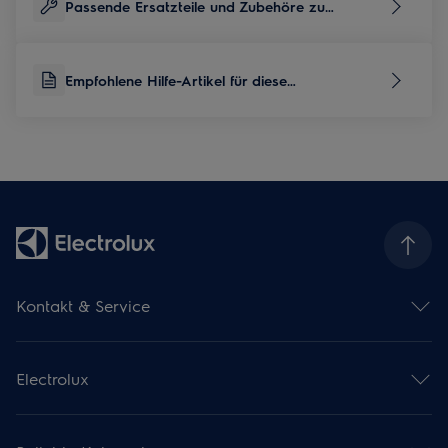
Passende Ersatzteile und Zubehöre zu
diesem Produkt
Empfohlene Hilfe-Artikel für diese
Produktkategorie
Kontakt & Service
Kontaktübersicht
Serviceübersicht
Electrolux
Reparaturservice
Garantieverlängerung
Gebrauchsanweisungen
Installationsservice
Kataloge & Broschüren