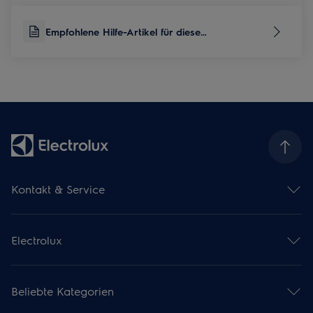
Empfohlene Hilfe-Artikel für diese
Produktkategorie
Kontakt & Service
Kontaktübersicht
Serviceübersicht
Electrolux
Reparaturservice
Garantieverlängerung
Gebrauchsanweisungen
Installationsservice
Kataloge & Broschüren
Pflegeservice
Beliebte Kategorien
Über uns
Mieterwechselservice