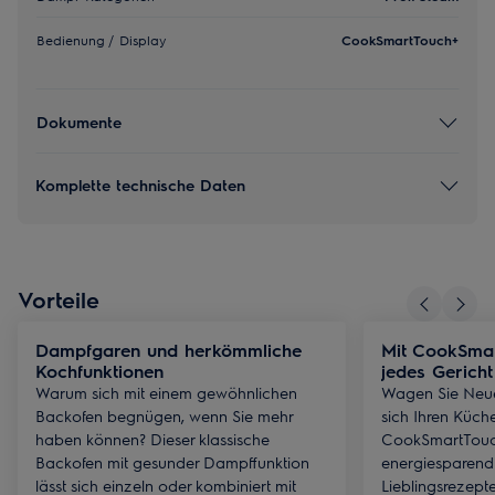
Bedienung / Display
CookSmartTouch+
Dokumente
Komplette technische Daten
Vorteile
Dampfgaren und herkömmliche
Mit CookSmar
Kochfunktionen
jedes Ge
Warum sich mit einem gewöhnlichen
Wagen Sie Neues
Backofen begnügen, wenn Sie mehr
sich Ihren Küch
haben können? Dieser klassische
CookSmartTouch
Backofen mit gesunder Dampffunktion
energiesparend 
lässt sich einzeln oder kombiniert mit
Lieblingsrezept