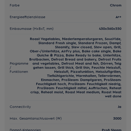
Farbe
Chrom
Energieeffizienzklasse
A++
Einbaumasse (HxBxT, mm)
450x560x550
Roast Vegetables, Niedertemperaturgaren, SousVide,
Standard Fresh single, Standard Frozen, Dampf,
Steamify, Stew closed, Stew open, Grill,
Ober-/Unterhitze, AirFry plus, Bake cake single, Bake
Quiche & Pizza, Bake Ready to bake, Unterhitze,
Brotbacken, Defrost Bread and bakery, Defrost Fruits
Programme
and vegetables, Defrost Meat and fish, Dörren, Teig
/
gehen lassen, Grill thick, Grill thin, Feuchte Heissluft,
Funktionen
Heissluft, Pizzafunktion, Heissluftgrillen,
Tiefkühlgerichte, Warmhalten, Tellerwärmen,
Einmachen, ProSteam: Dampfgaren, ProSteam:
Feuchtigkeit hoch, ProSteam: Feuchtigkeit niedrig,
ProSteam: Feuchtigkeit mittel, Auffrischen, Reheat
crisp, Reheat moist, Roast Meat medium, Roast Meat
well done
Connectivity
Ja
Max. Gesamtanschlusswert (W)
3000
Dampf-Kategorien
Profi Steam