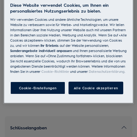
Diese Website verwendet Cookies, um Ihnen ein
EB4PL70KCN
personalisiertes Nutzungserlebnis zu bieten.
Einbaubackofen Compact EURO
Wir verwenden Cookies und andere ähnliche Technologien, um unsere
Steam Multifunktions-Ofen Chrom
Website zu verbessern sowie für Werbe- und Marketingzwecke. Wir teilen
Informationen über Ihre Nutzung unserer Website auch mit unseren Partnern
in den Bereichen soziale Medien, Werbung und Analytik. Wenn Sie auf «Alle
Cookies akzeptieren» klicken, stimmen Sie der Verwendung von Cookies
zu, und wir können
Ihr Erlebnis
auf der Website personalisieren,
Sonderangebote individuell anpassen
und Ihnen personalisierte Werbung
4.6 (1779)
anbieten. Wenn Sie auf «Ohne Zustimmung fortfahren» klicken, blockieren
Sie nicht essenzielle Cookies, wodurch Ihr Browsererlebnis und die von uns
EU Produkt Fiche
angebotenen Dienste beeinträchtigt werden können. Weitere Informationen
CHF 4’330.00
finden Sie in unserer
Cookie-Richtlinie
und unserer
Datenschutzerklärung
.
UVP inkl. MwSt CHF (exkl. vRB)
Cookie-Einstellungen
Alle Cookie akzeptieren
Schlüsselangaben