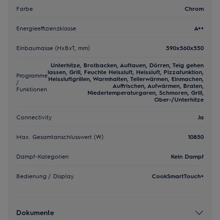
Farbe
Chrom
Energieeffizienzklasse
A++
Einbaumasse (HxBxT, mm)
590x560x550
Unterhitze, Brotbacken, Auftauen, Dörren, Teig gehen
lassen, Grill, Feuchte Heissluft, Heissluft, Pizzafunktion,
Programme
Heissluftgrillen, Warmhalten, Tellerwärmen, Einmachen,
/
Auffrischen, Aufwärmen, Braten,
Funktionen
Niedertemperaturgaren, Schmoren, Grill,
Ober-/Unterhitze
Connectivity
Ja
Max. Gesamtanschlusswert (W)
10850
Dampf-Kategorien
Kein Dampf
Bedienung / Display
CookSmartTouch+
Dokumente