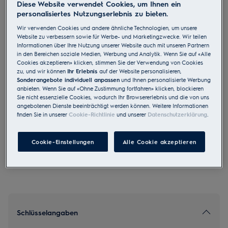
Diese Website verwendet Cookies, um Ihnen ein
EB6PL40CN
personalisiertes Nutzungserlebnis zu bieten.
Einbaubackofen EURO Chrom
Wir verwenden Cookies und andere ähnliche Technologien, um unsere
Website zu verbessern sowie für Werbe- und Marketingzwecke. Wir teilen
Informationen über Ihre Nutzung unserer Website auch mit unseren Partnern
in den Bereichen soziale Medien, Werbung und Analytik. Wenn Sie auf «Alle
Cookies akzeptieren» klicken, stimmen Sie der Verwendung von Cookies
zu, und wir können
Ihr Erlebnis
auf der Website personalisieren,
Sonderangebote individuell anpassen
und Ihnen personalisierte Werbung
anbieten. Wenn Sie auf «Ohne Zustimmung fortfahren» klicken, blockieren
4.6 (46)
Sie nicht essenzielle Cookies, wodurch Ihr Browsererlebnis und die von uns
angebotenen Dienste beeinträchtigt werden können. Weitere Informationen
EU Produkt Fiche
finden Sie in unserer
Cookie-Richtlinie
und unserer
Datenschutzerklärung
.
CHF 3’100.00
UVP inkl. MwSt CHF (exkl. vRB)
Cookie-Einstellungen
Alle Cookie akzeptieren
Schlüsselangaben