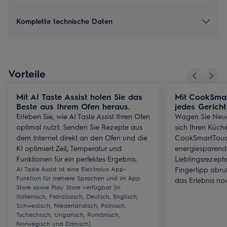
Komplette technische Daten
Vorteile
Mit AI Taste Assist holen Sie das
Mit CookSmar
Beste aus Ihrem Ofen heraus.
jedes Ge
Erleben Sie, wie AI Taste Assist Ihren Ofen
Wagen Sie Neues
optimal nutzt. Senden Sie Rezepte aus
sich Ihren Küch
dem Internet direkt an den Ofen und die
CookSmartTouch
KI optimiert Zeit, Temperatur und
energiesparend 
Funktionen für ein perfektes Ergebnis.
Lieblingsrezept
AI Taste Assist ist eine Electrolux App-
Fingertipp abru
Funktion für mehrere Sprachen und im App
das Erlebnis no
Store sowie Play Store verfügbar (in
Italienisch, Französisch, Deutsch, Englisch,
Schwedisch, Niederländisch, Polnisch,
Tschechisch, Ungarisch, Rumänisch,
Norwegisch und Dänisch).