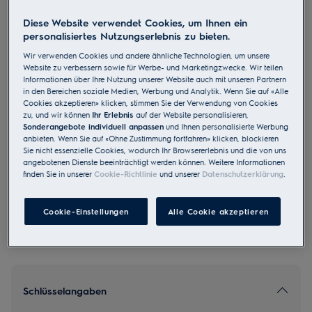
EB7L4CN
Diese Website verwendet Cookies, um Ihnen ein
Einbaubackofen SMS Chrom
personalisiertes Nutzungserlebnis zu bieten.
Wir verwenden Cookies und andere ähnliche Technologien, um unsere
Website zu verbessern sowie für Werbe- und Marketingzwecke. Wir teilen
Informationen über Ihre Nutzung unserer Website auch mit unseren Partnern
in den Bereichen soziale Medien, Werbung und Analytik. Wenn Sie auf «Alle
Cookies akzeptieren» klicken, stimmen Sie der Verwendung von Cookies
zu, und wir können
Ihr Erlebnis
auf der Website personalisieren,
4.6 (69)
Sonderangebote individuell anpassen
und Ihnen personalisierte Werbung
anbieten. Wenn Sie auf «Ohne Zustimmung fortfahren» klicken, blockieren
Sie nicht essenzielle Cookies, wodurch Ihr Browsererlebnis und die von uns
EU Produkt Fiche
CHF 1’790.00
angebotenen Dienste beeinträchtigt werden können. Weitere Informationen
finden Sie in unserer
Cookie-Richtlinie
und unserer
Datenschutzerklärung
.
UVP inkl. MwSt CHF (exkl. vRB)
Cookie-Einstellungen
Alle Cookie akzeptieren
Schlüsselangaben