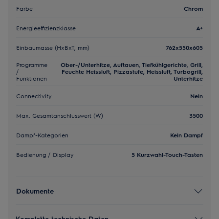
Farbe
Chrom
Energieeffizienzklasse
A+
Einbaumasse (HxBxT, mm)
762x550x605
Programme
Ober-/Unterhitze, Auftauen, Tiefkühlgerichte, Grill,
/
Feuchte Heissluft, Pizzastufe, Heissluft, Turbogrill,
Funktionen
Unterhitze
Connectivity
Nein
Max. Gesamtanschlusswert (W)
3500
Dampf-Kategorien
Kein Dampf
Bedienung / Display
5 Kurzwahl-Touch-Tasten
Dokumente
Komplette technische Daten