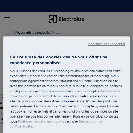
Appareils compacts
Four
Continuer sans accepter
Fours compacts
Ce site utilise des cookies afin de vous offrir une
Un espace réduit n'implique pas nécessairement de transiger sur
expérience personnalisée
la qualité de la cuisson. Nous fours compacts sont encastrables
Nous utilisons des cookies et technologies similaires afin d’améliorer votre
même dans les coins cuisine les plus petits.
expérience sur notre site et à des fins promotionnelles et marketing. Nous
partageons également certaines informations sur votre utilisation du site
avec nos partenaires en réseaux sociaux, publicité et analyses de données.
En cliquant sur « Accepter tous les cookies », vous acceptez l’utilisation de
cookies, ce qui nous permet de
personnaliser votre expérience
sur le
site, de vous proposer des
offres adaptées
et de diffuser des publicités
0
personnalisées. En choisissant « Continuer sans accepter », vous bloquez
undefined
les cookies non essentiels et certaines fonctionnalités ou services du site
pourraient ne pas fonctionner pleinement. Pour en savoir plus, consultez
notre
Politique relative aux cookies
et notre
Déclaration de
confidentialité
.