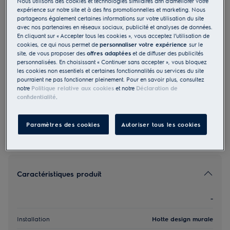
Nous utilisons des cookies et technologies similaires afin d’améliorer votre
expérience sur notre site et à des fins promotionnelles et marketing. Nous
WHL9037CN
partageons également certaines informations sur votre utilisation du site
Évacuation Recyclage Hotte design
avec nos partenaires en réseaux sociaux, publicité et analyses de données.
murale A 90 cm Acier inox
En cliquant sur « Accepter tous les cookies », vous acceptez l’utilisation de
cookies, ce qui nous permet de
personnaliser votre expérience
sur le
0 (0)
site, de vous proposer des
offres adaptées
et de diffuser des publicités
personnalisées. En choisissant « Continuer sans accepter », vous bloquez
les cookies non essentiels et certaines fonctionnalités ou services du site
EU Fiche produit
1 190.00 CHF
pourraient ne pas fonctionner pleinement. Pour en savoir plus, consultez
notre
Politique relative aux cookies
et notre
Déclaration de
PVR incl. IVA en CHF (excl. CAR)
confidentialité
.
Paramètres des cookies
Autoriser tous les cookies
Caractéristiques produit
-
Installation
Hotte design murale