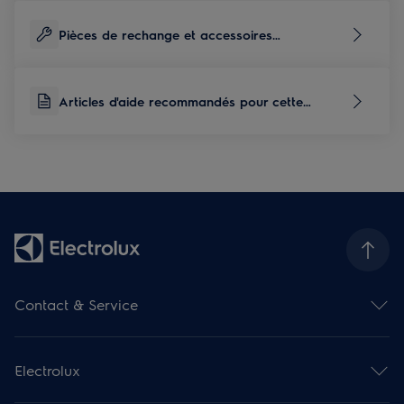
Pièces de rechange et accessoires
correspondants à ce produit
Articles d'aide recommandés pour cette
catégorie de produits
Contact & Service
Aperçu des contacts
Aperçu des services
Electrolux
Service de réparation
Prolongation de garantie