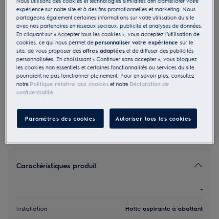
Nous utilisons des cookies et technologies similaires afin d’améliorer votre
expérience sur notre site et à des fins promotionnelles et marketing. Nous
DXK6012WE
partageons également certaines informations sur votre utilisation du site
Évacuation Recyclage Hotte
avec nos partenaires en réseaux sociaux, publicité et analyses de données.
aspirante à abattant D 60 cm Blanc
En cliquant sur « Accepter tous les cookies », vous acceptez l’utilisation de
cookies, ce qui nous permet de
personnaliser votre expérience
sur le
4 (1)
site, de vous proposer des
offres adaptées
et de diffuser des publicités
personnalisées. En choisissant « Continuer sans accepter », vous bloquez
les cookies non essentiels et certaines fonctionnalités ou services du site
EU Fiche produit
495.00 CHF
pourraient ne pas fonctionner pleinement. Pour en savoir plus, consultez
notre
Politique relative aux cookies
et notre
Déclaration de
PVR incl. IVA en CHF (excl. CAR)
confidentialité
.
Paramètres des cookies
Autoriser tous les cookies
Caractéristiques produit
-
Installation
Hotte aspirante à abattant