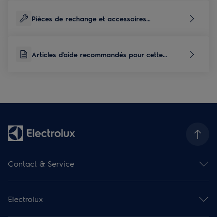
Pièces de rechange et accessoires
correspondants à ce produit
Articles d'aide recommandés pour cette
catégorie de produits
Contact & Service
Aperçu des contacts
Aperçu des services
Electrolux
Service de réparation
Prolongation de garantie