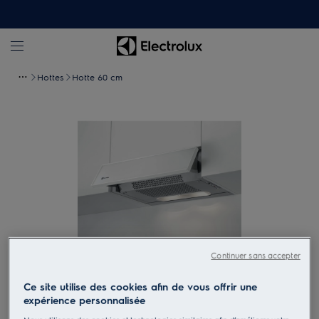
Hottes
Hotte 60 cm
Continuer sans accepter
Tapez pour zoomer
Ce site utilise des cookies afin de vous offrir une
expérience personnalisée