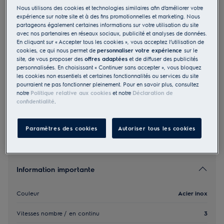
Nous utilisons des cookies et technologies similaires afin d’améliorer votre
DAGL5545CN
expérience sur notre site et à des fins promotionnelles et marketing. Nous
Évacuation Recyclage Hotte à
partageons également certaines informations sur votre utilisation du site
avec nos partenaires en réseaux sociaux, publicité et analyses de données.
visière plate A 55 cm Acier inox
En cliquant sur « Accepter tous les cookies », vous acceptez l’utilisation de
4.5 (2)
cookies, ce qui nous permet de
personnaliser votre expérience
sur le
site, de vous proposer des
offres adaptées
et de diffuser des publicités
personnalisées. En choisissant « Continuer sans accepter », vous bloquez
EU Fiche produit
les cookies non essentiels et certaines fonctionnalités ou services du site
920.00 CHF
pourraient ne pas fonctionner pleinement. Pour en savoir plus, consultez
PVR incl. IVA en CHF (excl. CAR)
notre
Politique relative aux cookies
et notre
Déclaration de
confidentialité
.
Paramètres des cookies
Autoriser tous les cookies
Information importante
Couleur
Acier inox
Vitesses nombre / en continu
3