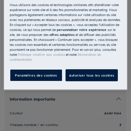
Nous utilisons des cookies et technologies similaires afin d’améliorer votre
DVL6010CN
expérience sur notre site et à des fins promotionnelles et marketing. Nous
Évacuation Recyclage Hotte de
partageons également certaines informations sur votre utilisation du site
cuisine spéciale D 60 cm Acier inox
avec nos partenaires en réseaux sociaux, publicité et analyses de données.
En cliquant sur « Accepter tous les cookies », vous acceptez l’utilisation de
4 (1)
cookies, ce qui nous permet de
personnaliser votre expérience
sur le
site, de vous proposer des
offres adaptées
et de diffuser des publicités
personnalisées. En choisissant « Continuer sans accepter », vous bloquez
EU Fiche produit
les cookies non essentiels et certaines fonctionnalités ou services du site
665.00 CHF
pourraient ne pas fonctionner pleinement. Pour en savoir plus, consultez
PVR incl. IVA en CHF (excl. CAR)
notre
Politique relative aux cookies
et notre
Déclaration de
confidentialité
.
Paramètres des cookies
Autoriser tous les cookies
Information importante
Couleur
Acier inox
Vitesses nombre / en continu
3