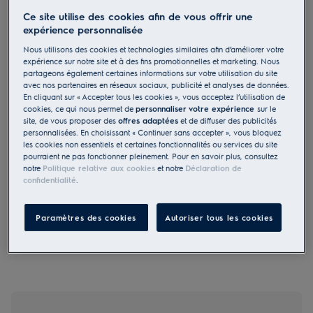
Ce site utilise des cookies afin de vous offrir une
IK2685TR
expérience personnalisée
Combiné réfrigérateur /
Nous utilisons des cookies et technologies similaires afin d’améliorer votre
congélateur installation de la porte
expérience sur notre site et à des fins promotionnelles et marketing. Nous
de remorquage LowFrost 157.5 cm E
partageons également certaines informations sur votre utilisation du site
avec nos partenaires en réseaux sociaux, publicité et analyses de données.
En cliquant sur « Accepter tous les cookies », vous acceptez l’utilisation de
cookies, ce qui nous permet de
personnaliser votre expérience
sur le
site, de vous proposer des
offres adaptées
et de diffuser des publicités
personnalisées. En choisissant « Continuer sans accepter », vous bloquez
les cookies non essentiels et certaines fonctionnalités ou services du site
0 (0)
pourraient ne pas fonctionner pleinement. Pour en savoir plus, consultez
notre
Politique relative aux cookies
et notre
Déclaration de
EU Fiche produit
confidentialité
.
1 965.00 CHF
PVR incl. IVA en CHF (excl. CAR)
Paramètres des cookies
Autoriser tous les cookies