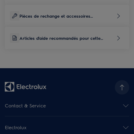
Pièces de rechange et accessoires
correspondants à ce produit
Articles d'aide recommandés pour cette
catégorie de produits
Contact & Service
Aperçu des contacts
Aperçu des services
Electrolux
Service de réparation